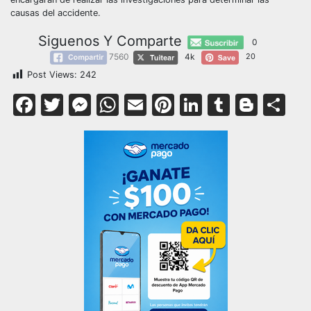
causas del accidente.
Siguenos Y Comparte
0
7560
4k
20
Post Views:
242
Facebook
Twitter
Messenger
WhatsApp
Email
Pinterest
LinkedIn
Tumblr
Blog
Co