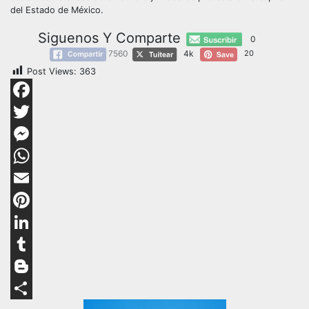
del Estado de México.
Siguenos Y Comparte
0
7560
4k
20
Post Views:
363
Facebook
Twitter
Messenger
WhatsApp
Email
Pinterest
LinkedIn
Tumblr
Blogger