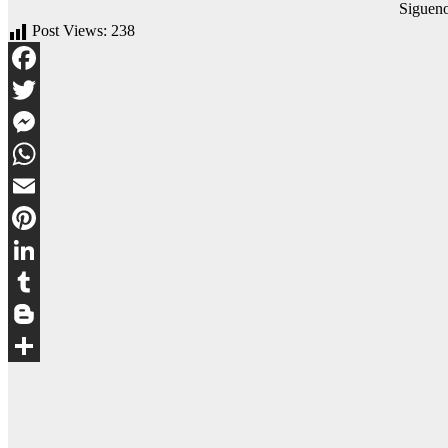
Siguen
Post Views:
238
Facebook
Twitter
Messenger
WhatsApp
Email
Pinterest
LinkedIn
Tumblr
Blogger
Compartir