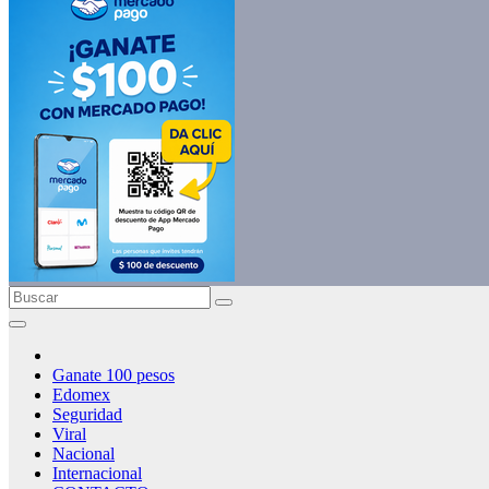
Ganate 100 pesos
Edomex
Seguridad
Viral
Nacional
Internacional