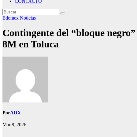
CONTACTO
Edomex
Noticias
Contingente del “bloque negro” 
8M en Toluca
Por
ADX
Mar 8, 2026