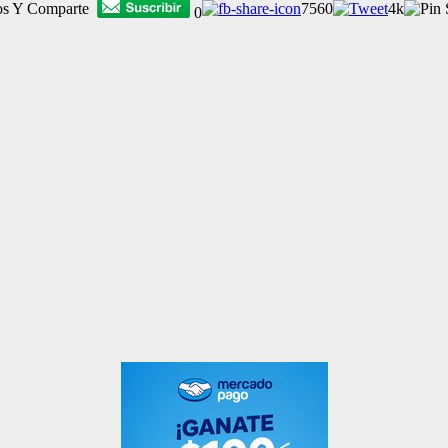
os Y Comparte
7560
4k
0