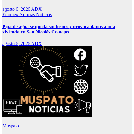
agosto 6, 2026
ADX
Edomex
Noticias
Notícias
Pipa de agua se queda sin frenos y provoca daños a una
vivienda en San Nicolás Coatepec
agosto 6, 2026
ADX
Muspato