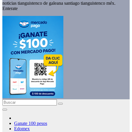
noticias tianguistenco de galeana santiago tianguistenco méx.
Enterate
Ganate 100 pesos
Edomex