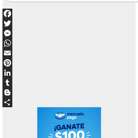
Facebook
Twitter
Messenger
WhatsApp
Email
Pinterest
LinkedIn
Tumblr
Blogger
Compartir