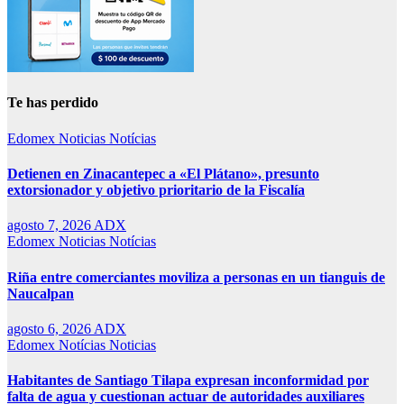
Te has perdido
Edomex
Noticias
Notícias
Detienen en Zinacantepec a «El Plátano», presunto
extorsionador y objetivo prioritario de la Fiscalía
agosto 7, 2026
ADX
Edomex
Noticias
Notícias
Riña entre comerciantes moviliza a personas en un tianguis de
Naucalpan
agosto 6, 2026
ADX
Edomex
Notícias
Noticias
Habitantes de Santiago Tilapa expresan inconformidad por
falta de agua y cuestionan actuar de autoridades auxiliares