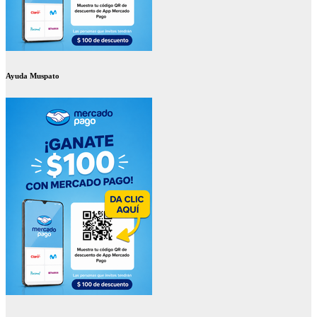
Ayuda Muspato