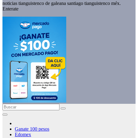
noticias tianguistenco de galeana santiago tianguistenco méx.
Enterate
Ganate 100 pesos
Edomex