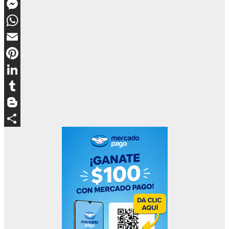
Twitter
Messenger
WhatsApp
Email
Pinterest
LinkedIn
Tumblr
Blogger
Compartir