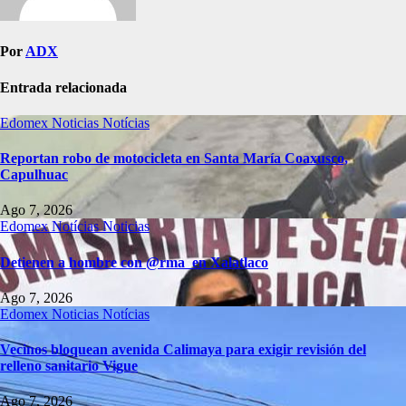
Por
ADX
Entrada relacionada
Edomex
Noticias
Notícias
Reportan robo de motocicleta en Santa María Coaxusco,
Capulhuac
Ago 7, 2026
Edomex
Notícias
Noticias
Detienen a hombre con @rma en Xalatlaco
Ago 7, 2026
Edomex
Noticias
Notícias
Vecinos bloquean avenida Calimaya para exigir revisión del
relleno sanitario Vigue
Ago 7, 2026