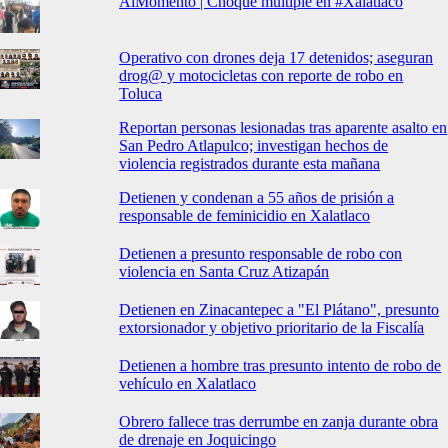
AlMomento | Choque múltiple en #Xalatlaco
Operativo con drones deja 17 detenidos; aseguran
drog@ y motocicletas con reporte de robo en
Toluca
Reportan personas lesionadas tras aparente asalto en
San Pedro Atlapulco; investigan hechos de
violencia registrados durante esta mañana
Detienen y condenan a 55 años de prisión a
responsable de feminicidio en Xalatlaco
Detienen a presunto responsable de robo con
violencia en Santa Cruz Atizapán
Detienen en Zinacantepec a "El Plátano", presunto
extorsionador y objetivo prioritario de la Fiscalía
Detienen a hombre tras presunto intento de robo de
vehículo en Xalatlaco
Obrero fallece tras derrumbe en zanja durante obra
de drenaje en Joquicingo