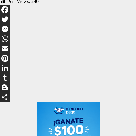
Post Views:
240
Facebook
Twitter
Messenger
WhatsApp
Email
Pinterest
LinkedIn
Tumblr
Blogger
Compartir