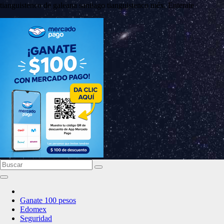
tianguistenco de galeana santiago tianguistenco méx. Enterate
Ganate 100 pesos
Edomex
Seguridad