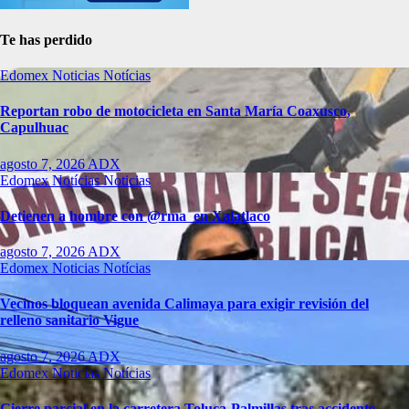
Te has perdido
Edomex
Noticias
Notícias
Reportan robo de motocicleta en Santa María Coaxusco,
Capulhuac
agosto 7, 2026
ADX
Edomex
Notícias
Noticias
Detienen a hombre con @rma en Xalatlaco
agosto 7, 2026
ADX
Edomex
Noticias
Notícias
Vecinos bloquean avenida Calimaya para exigir revisión del
relleno sanitario Vigue
agosto 7, 2026
ADX
Edomex
Noticias
Notícias
Cierre parcial en la carretera Toluca-Palmillas tras accidente