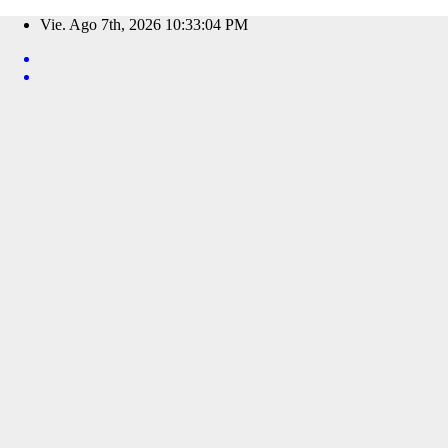
Saltar
Vie. Ago 7th, 2026
10:33:06 PM
al
contenido