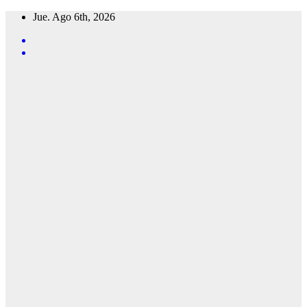
Saltar
Jue. Ago 6th, 2026
al
contenido