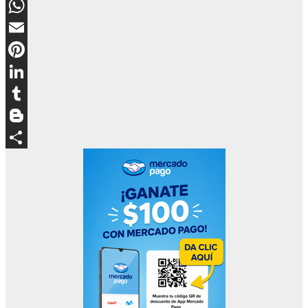
Messenger
WhatsApp
Email
Pinterest
LinkedIn
Tumblr
Blogger
Compartir