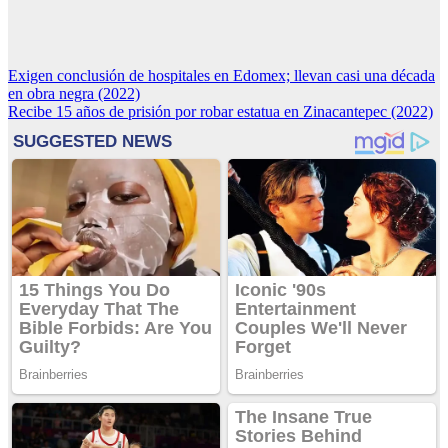
Navegación
Exigen conclusión de hospitales en Edomex; llevan casi una década
en obra negra (2022)
de
Recibe 15 años de prisión por robar estatua en Zinacantepec (2022)
entradas