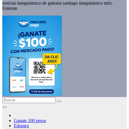
noticias tianguistenco de galeana santiago tianguistenco méx.
Enterate
Ganate 100 pesos
Edomex