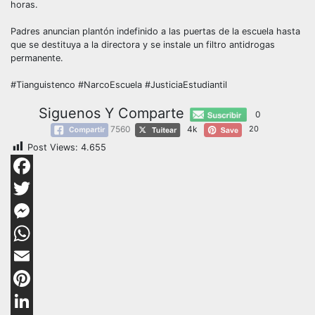
horas.
Padres anuncian plantón indefinido a las puertas de la escuela hasta
que se destituya a la directora y se instale un filtro antidrogas
permanente.
#Tianguistenco #NarcoEscuela #JusticiaEstudiantil
Siguenos Y Comparte
0
7560
4k
20
Post Views:
4.655
Facebook
Twitter
Messenger
WhatsApp
Email
Pinterest