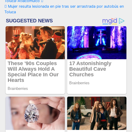
Toluca-Atlacomulco
de
Mujer resulta lesionada en pie tras ser arrastrada por autobús en
Toluca
entradas