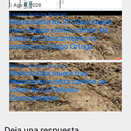
Ago 8, 2026
Edomex
Notícias
Noticias
Motociclista de 20 años muere
tras choque contra camión de
volteo en Zinacantepec su
nombre era Diego Ortega
Ago 8, 2026
Edomex
Noticias
Notícias
Motociclista muere tras
impactarse contra camión de
volteo en La Peñuela
Zinancantepec
Ago 8, 2026
Deja una respuesta