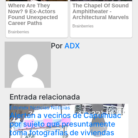
Por
ADX
Entrada relacionada
Edomex
Noticias
Notícias
Alertan a vecinos de Capulhuac
por sujeto que presuntamente
toma fotografías de viviendas