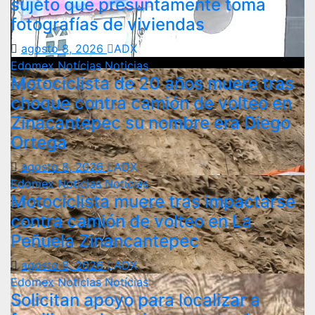
sujeto que presuntamente toma
fotografías de viviendas
agosto 8, 2026
ADX
Edomex
Notícias
Noticias
Motociclista de 20 años muere tras
choque contra camión de volteo en
Zinacantepec su nombre era Diego
Ortega
agosto 8, 2026
ADX
Edomex
Noticias
Notícias
Motociclista muere tras impactarse
contra camión de volteo en La
Peñuela Zinancantepec
agosto 8, 2026
ADX
Edomex
Noticias
Notícias
Solicitan apoyo para localizar a