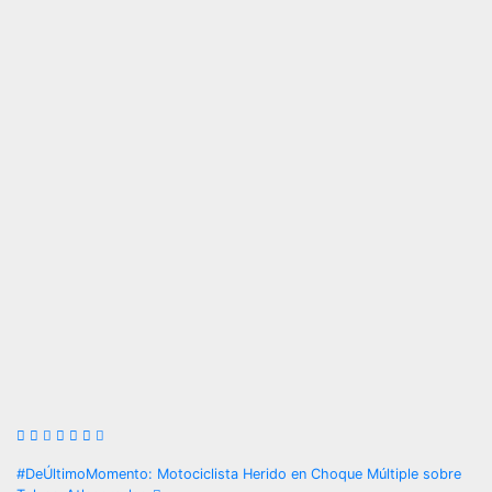
Navegación
#DeÚltimoMomento: Motociclista Herido en Choque Múltiple sobre