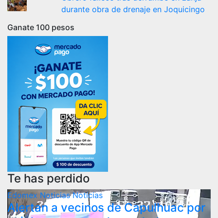
durante obra de drenaje en Joquicingo
Ganate 100 pesos
Te has perdido
Edomex
Noticias
Notícias
Alertan a vecinos de Capulhuac por