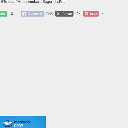
. #Toluca #Atlacomulco #SeguridadVial
7560
4k
20
0