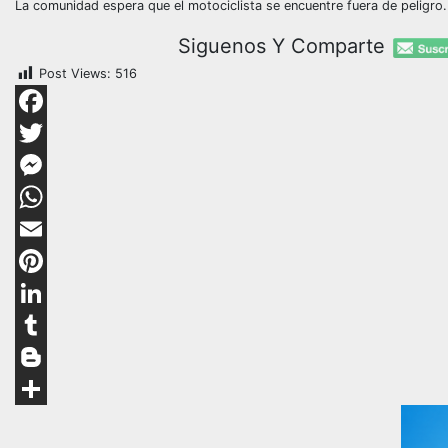
La comunidad espera que el motociclista se encuentre fuera de peligro
Siguenos Y Comparte
Post Views:
516
Facebook
Twitter
Messenger
WhatsApp
Email
Pinterest
LinkedIn
Tumblr
Blogger
Compartir