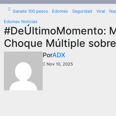
Ganate 100 pesos
Edomex
Seguridad
Viral
Nac
Edomex
Noticias
#DeÚltimoMomento: Mo
Choque Múltiple sobr
Por
ADX
Nov 10, 2025