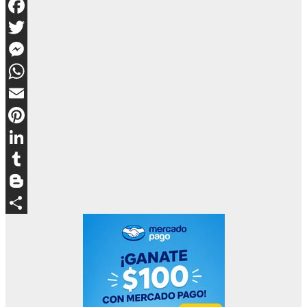
Facebook
Twitter
Messenger
WhatsApp
Email
Pinterest
LinkedIn
Tumblr
Blogger
Compartir