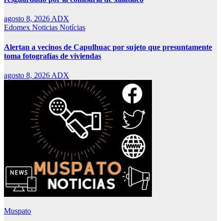
agosto 8, 2026
ADX
Edomex
Noticias
Notícias
Alertan a vecinos de Capulhuac por sujeto que presuntamente
toma fotografías de viviendas
agosto 8, 2026
ADX
Muspato