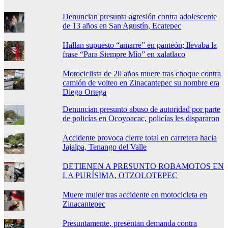
Denuncian presunta agresión contra adolescente
de 13 años en San Agustín, Ecatepec
Hallan supuesto “amarre” en panteón; llevaba la
frase “Para Siempre Mío” en xalatlaco
Motociclista de 20 años muere tras choque contra
camión de volteo en Zinacantepec su nombre era
Diego Ortega
Denuncian presunto abuso de autoridad por parte
de policías en Ocoyoacac, policías les dispararon
Accidente provoca cierre total en carretera hacia
Jajalpa, Tenango del Valle
DETIENEN A PRESUNTO ROBAMOTOS EN
LA PURÍSIMA, OTZOLOTEPEC
Muere mujer tras accidente en motocicleta en
Zinacantepec
Presuntamente, presentan demanda contra