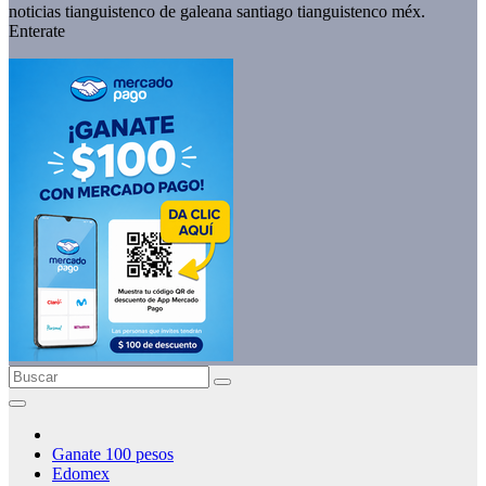
noticias tianguistenco de galeana santiago tianguistenco méx.
Enterate
Ganate 100 pesos
Edomex