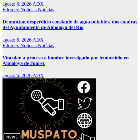
agosto 6, 2026
ADX
Edomex
Noticias
Notícias
Denuncian desperdicio constante de agua potable a dos cuadras
del Ayuntamiento de Almoloya del Río
agosto 6, 2026
ADX
Edomex
Noticias
Notícias
Vinculan a proceso a hombre investigado por feminicidio en
Almoloya de Juárez
agosto 6, 2026
ADX