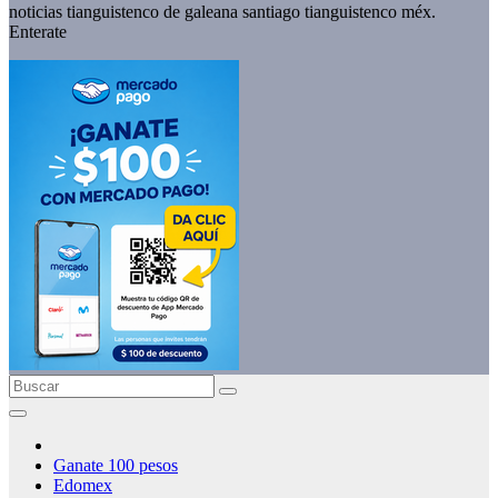
noticias tianguistenco de galeana santiago tianguistenco méx.
Enterate
Ganate 100 pesos
Edomex