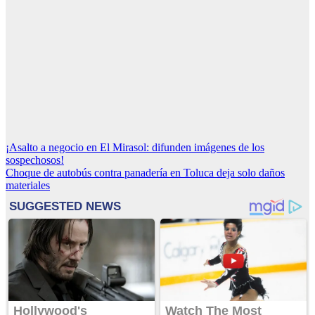
Navegación
¡Asalto a negocio en El Mirasol: difunden imágenes de los
sospechosos!
de
Choque de autobús contra panadería en Toluca deja solo daños
entradas
materiales