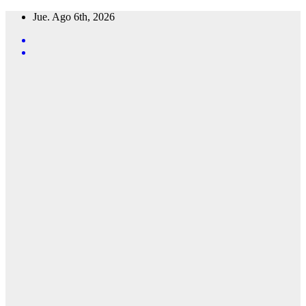
Saltar
Jue. Ago 6th, 2026
al
contenido