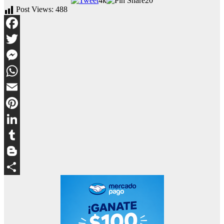
4k
20
Post Views:
488
Facebook
Twitter
Messenger
WhatsApp
Email
Pinterest
LinkedIn
Tumblr
Blogger
Compartir