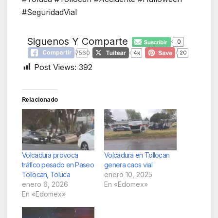
#SeguridadVial
Siguenos Y Comparte
0
7560
4k
20
Post Views:
392
Relacionado
Volcadura provoca
Volcadura en Tollocan
tráfico pesado en Paseo
genera caos vial
Tollocan, Toluca
enero 10, 2025
enero 6, 2026
En «Edomex»
En «Edomex»