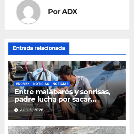
Por
ADX
Entrada relacionada
EDOMEX
NOTICIAS
NOTÍCIAS
Entre malabares y sonrisas,
padre lucha por sacar
adelante a su hija en calles de
AGO 5, 2026
Toluca