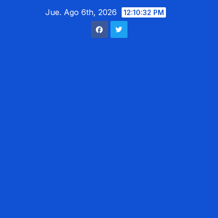
Saltar
Jue. Ago 6th, 2026
12:10:34 PM
al
contenido