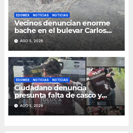
EDOMEX
NOTÍCIAS
NOTICIAS
Vecinos denuncian enorme
bache en el bulevar Carlos
Hank de Santiago
AGO 5, 2026
Tianguistenco
EDOMEX
NOTICIAS
NOTÍCIAS
Ciudadano denuncia
presunta falta de casco y
placas en motocicleta de
AGO 5, 2026
personal del Ayuntamiento
de Toluca