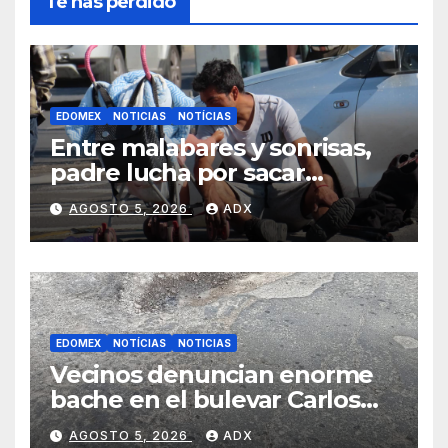
Te has perdido
EDOMEX
NOTICIAS
NOTÍCIAS
Entre malabares y sonrisas,
padre lucha por sacar
adelante a su hija en calles
AGOSTO 5, 2026
ADX
de Toluca
EDOMEX
NOTÍCIAS
NOTICIAS
Vecinos denuncian enorme
bache en el bulevar Carlos
Hank de Santiago
AGOSTO 5, 2026
ADX