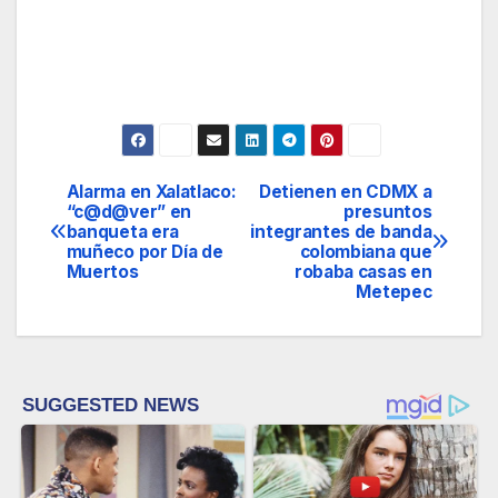
Alarma en Xalatlaco:
Detienen en CDMX a
Navegación
“c@d@ver” en
presuntos
banqueta era
integrantes de banda
de
muñeco por Día de
colombiana que
Muertos
robaba casas en
entradas
Metepec