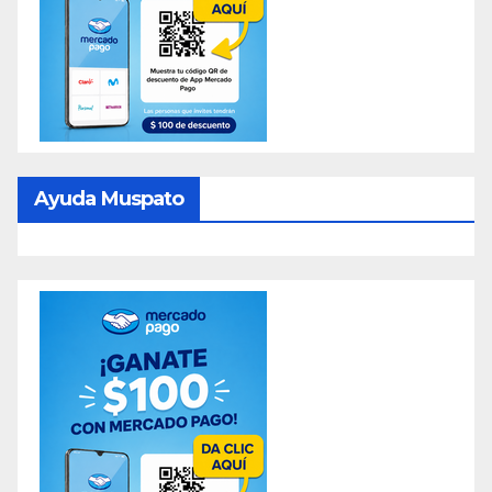
Ayuda Muspato