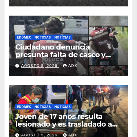
Tianguistenco
EDOMEX
NOTICIAS
NOTÍCIAS
Ciudadano denuncia
presunta falta de casco y
placas en motocicleta de
AGOSTO 5, 2026
ADX
personal del Ayuntamiento
de Toluca
EDOMEX
NOTICIAS
NOTÍCIAS
Joven de 17 años resulta
lesionado y es trasladado a
hospital tras presentar
AGOSTO 5, 2026
ADX