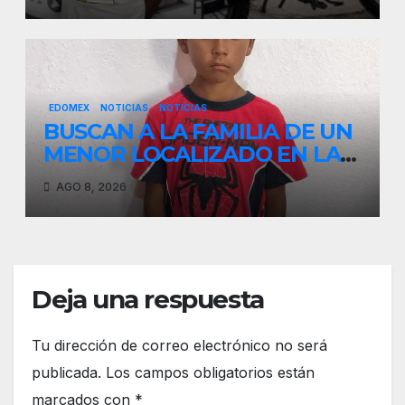
EDOMEX
NOTICIAS
NOTÍCIAS
BUSCAN A LA FAMILIA DE UN
MENOR LOCALIZADO EN LA
CARRETERA TENANGO–LA
AGO 8, 2026
MARQUESA fue resguardado
por la comisaría de xalatlaco
Deja una respuesta
Tu dirección de correo electrónico no será
publicada.
Los campos obligatorios están
marcados con
*