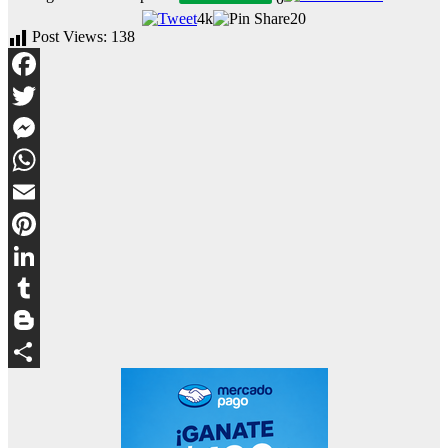
4k
20
Post Views:
138
Facebook
Twitter
Messenger
WhatsApp
Email
Pinterest
LinkedIn
Tumblr
Blogger
Compartir