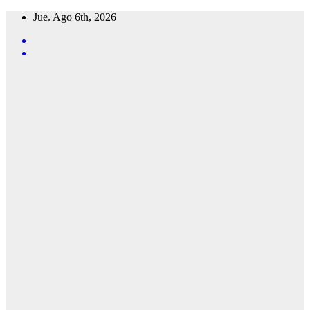
Saltar
Jue. Ago 6th, 2026
al
contenido