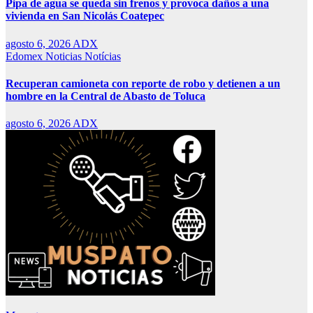
Pipa de agua se queda sin frenos y provoca daños a una
vivienda en San Nicolás Coatepec
agosto 6, 2026
ADX
Edomex
Noticias
Notícias
Recuperan camioneta con reporte de robo y detienen a un
hombre en la Central de Abasto de Toluca
agosto 6, 2026
ADX