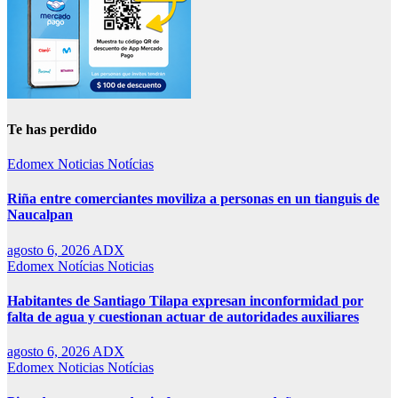
Te has perdido
Edomex
Noticias
Notícias
Riña entre comerciantes moviliza a personas en un tianguis de
Naucalpan
agosto 6, 2026
ADX
Edomex
Notícias
Noticias
Habitantes de Santiago Tilapa expresan inconformidad por
falta de agua y cuestionan actuar de autoridades auxiliares
agosto 6, 2026
ADX
Edomex
Noticias
Notícias