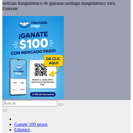
noticias tianguistenco de galeana santiago tianguistenco méx.
Enterate
Ganate 100 pesos
Edomex