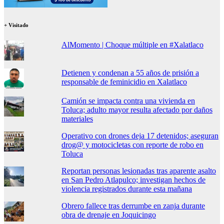
+ Visitado
AlMomento | Choque múltiple en #Xalatlaco
Detienen y condenan a 55 años de prisión a
responsable de feminicidio en Xalatlaco
Camión se impacta contra una vivienda en
Toluca; adulto mayor resulta afectado por daños
materiales
Operativo con drones deja 17 detenidos; aseguran
drog@ y motocicletas con reporte de robo en
Toluca
Reportan personas lesionadas tras aparente asalto
en San Pedro Atlapulco; investigan hechos de
violencia registrados durante esta mañana
Obrero fallece tras derrumbe en zanja durante
obra de drenaje en Joquicingo