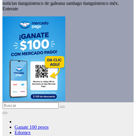
noticias tianguistenco de galeana santiago tianguistenco méx.
Enterate
Ganate 100 pesos
Edomex