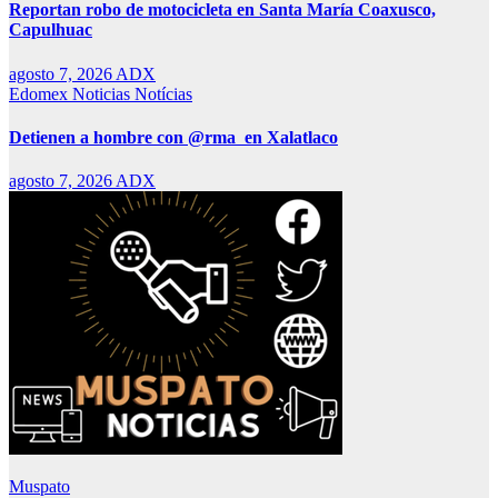
Reportan robo de motocicleta en Santa María Coaxusco,
Capulhuac
agosto 7, 2026
ADX
Edomex
Noticias
Notícias
Detienen a hombre con @rma en Xalatlaco
agosto 7, 2026
ADX
Muspato