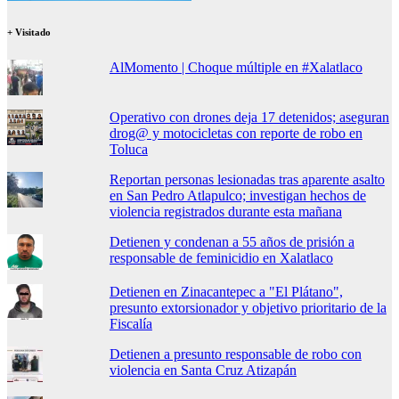
+ Visitado
AlMomento | Choque múltiple en #Xalatlaco
Operativo con drones deja 17 detenidos; aseguran
drog@ y motocicletas con reporte de robo en
Toluca
Reportan personas lesionadas tras aparente asalto
en San Pedro Atlapulco; investigan hechos de
violencia registrados durante esta mañana
Detienen y condenan a 55 años de prisión a
responsable de feminicidio en Xalatlaco
Detienen en Zinacantepec a "El Plátano",
presunto extorsionador y objetivo prioritario de la
Fiscalía
Detienen a presunto responsable de robo con
violencia en Santa Cruz Atizapán