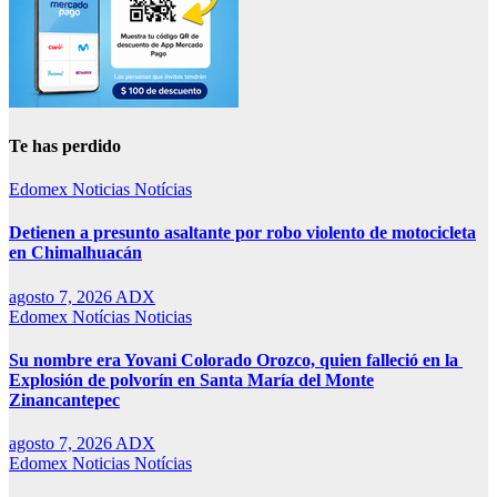
Te has perdido
Edomex
Noticias
Notícias
Detienen a presunto asaltante por robo violento de motocicleta
en Chimalhuacán
agosto 7, 2026
ADX
Edomex
Notícias
Noticias
Su nombre era Yovani Colorado Orozco, quien falleció en la
Explosión de polvorín en Santa María del Monte
Zinancantepec
agosto 7, 2026
ADX
Edomex
Noticias
Notícias