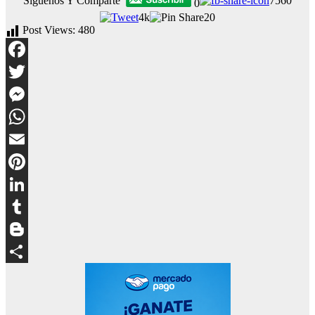
Siguenos Y Comparte
7560
0
4k
20
Post Views:
480
Facebook
Twitter
Messenger
WhatsApp
Email
Pinterest
LinkedIn
Tumblr
Blogger
Compartir