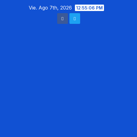
Saltar
Vie. Ago 7th, 2026
12:55:07 PM
al
contenido