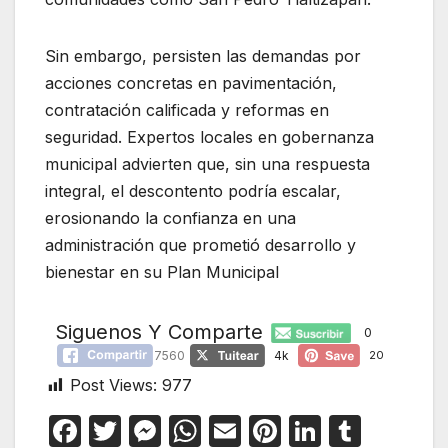
Sin embargo, persisten las demandas por
acciones concretas en pavimentación,
contratación calificada y reformas en
seguridad. Expertos locales en gobernanza
municipal advierten que, sin una respuesta
integral, el descontento podría escalar,
erosionando la confianza en una
administración que prometió desarrollo y
bienestar en su Plan Municipal
Siguenos Y Comparte
0
7560
4k
20
Post Views:
977
F
T
M
W
E
Pi
Li
T