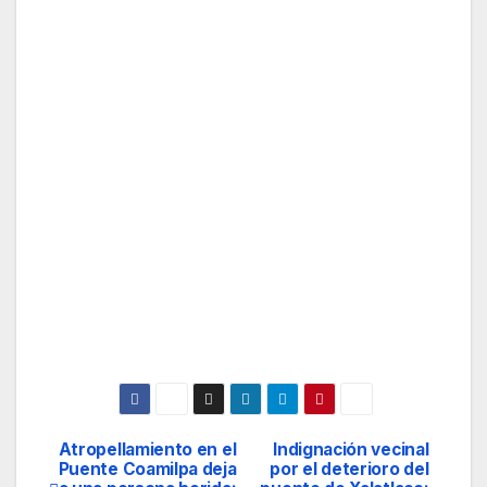
Atropellamiento en el
Indignación vecinal
Navegación
Puente Coamilpa deja
por el deterioro del