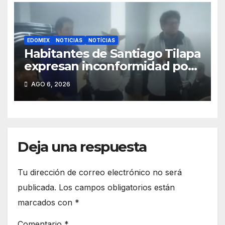
EDOMEX
NOTICIAS
NOTÍCIAS
Habitantes de Santiago Tilapa
expresan inconformidad por
falta de agua y cuestionan
AGO 6, 2026
actuar de autoridades
auxiliares
Deja una respuesta
Tu dirección de correo electrónico no será
publicada.
Los campos obligatorios están
marcados con
*
Comentario
*