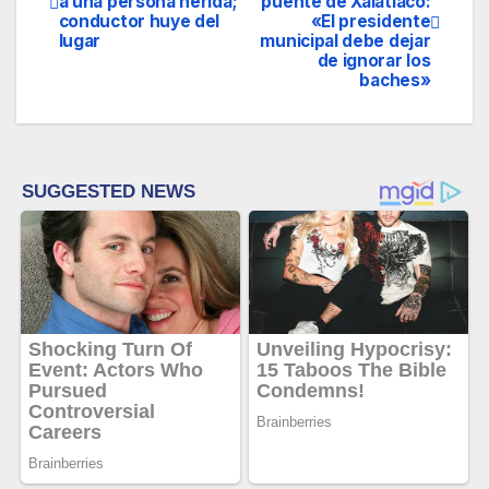
a una persona herida;
puente de Xalatlaco:
de
conductor huye del
«El presidente
lugar
municipal debe dejar
entradas
de ignorar los
baches»