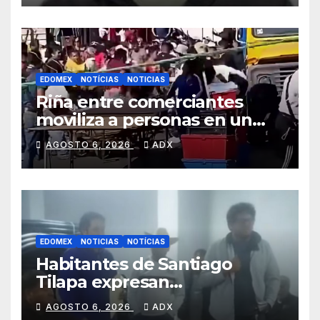
EDOMEX
NOTÍCIAS
NOTICIAS
Riña entre comerciantes
moviliza a personas en un
tianguis de Naucalpan
AGOSTO 6, 2026
ADX
EDOMEX
NOTICIAS
NOTÍCIAS
Habitantes de Santiago
Tilapa expresan
inconformidad por falta de
AGOSTO 6, 2026
ADX
agua y cuestionan actuar de