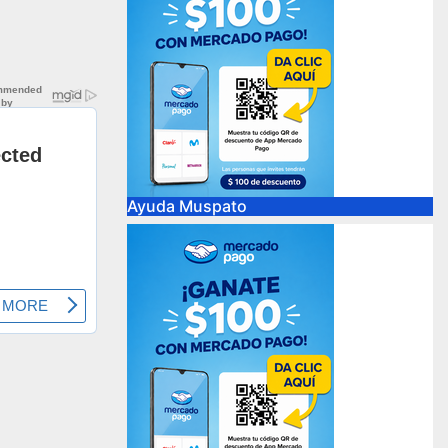
Ayuda Muspato