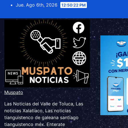
Saltar
Jue. Ago 6th, 2026
12:50:23 PM
al
contenido
Muspato
Las Noticias del Valle de Toluca, Las
noticias Xalatlaco, Las noticias
tianguistenco de galeana santiago
tianguistenco méx. Enterate