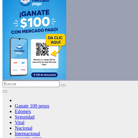
Ganate 100 pesos
Edomex
Seguridad
Viral
Nacional
Internacional