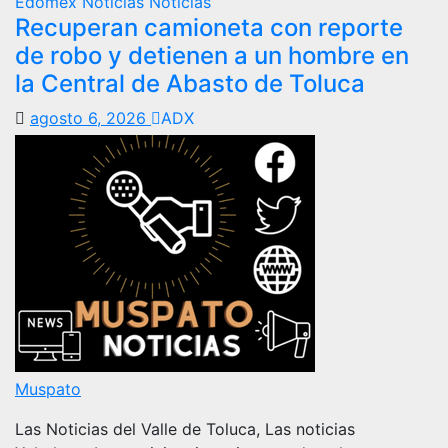
Edomex
Noticias
Notícias
Recuperan camioneta con reporte
de robo y detienen a un hombre en
la Central de Abasto de Toluca
agosto 6, 2026
ADX
Muspato
Las Noticias del Valle de Toluca, Las noticias