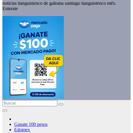
noticias tianguistenco de galeana santiago tianguistenco méx.
Enterate
Ganate 100 pesos
Edomex