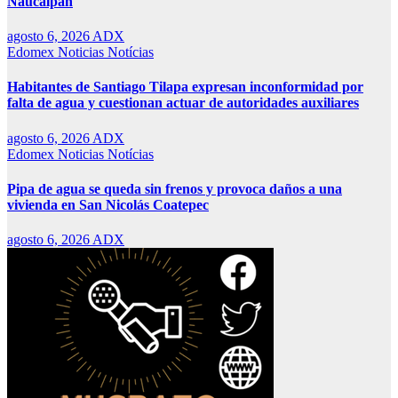
Naucalpan
agosto 6, 2026
ADX
Edomex
Noticias
Notícias
Habitantes de Santiago Tilapa expresan inconformidad por
falta de agua y cuestionan actuar de autoridades auxiliares
agosto 6, 2026
ADX
Edomex
Noticias
Notícias
Pipa de agua se queda sin frenos y provoca daños a una
vivienda en San Nicolás Coatepec
agosto 6, 2026
ADX