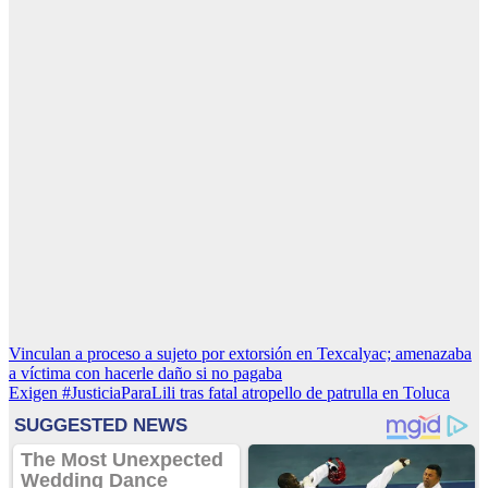
Navegación
Vinculan a proceso a sujeto por extorsión en Texcalyac; amenazaba
a víctima con hacerle daño si no pagaba
de
Exigen #JusticiaParaLili tras fatal atropello de patrulla en Toluca
entradas