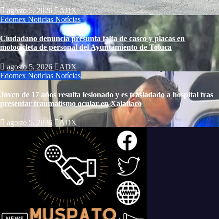
agosto 5, 2026
ADX
Edomex
Noticias
Notícias
Ciudadano denuncia presunta falta de casco y placas en
motocicleta de personal del Ayuntamiento de Toluca
agosto 5, 2026
ADX
Edomex
Noticias
Notícias
Joven de 17 años resulta lesionado y es trasladado a hospital tras
presentar traumatismo ocular en Xalatlaco
agosto 5, 2026
ADX