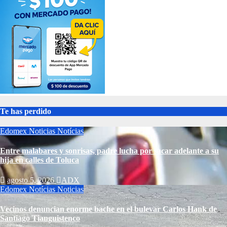
Te has perdido
Edomex
Noticias
Notícias
Entre malabares y sonrisas, padre lucha por sacar adelante a su
hija en calles de Toluca
agosto 5, 2026
ADX
Edomex
Notícias
Noticias
Vecinos denuncian enorme bache en el bulevar Carlos Hank de
Santiago Tianguistenco