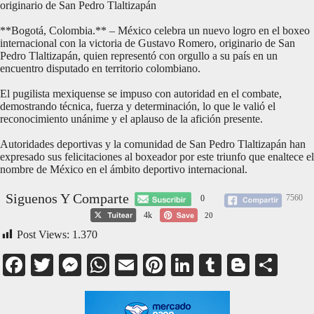
originario de San Pedro Tlaltizapán
**Bogotá, Colombia.** – México celebra un nuevo logro en el boxeo
internacional con la victoria de Gustavo Romero, originario de San
Pedro Tlaltizapán, quien representó con orgullo a su país en un
encuentro disputado en territorio colombiano.
El pugilista mexiquense se impuso con autoridad en el combate,
demostrando técnica, fuerza y determinación, lo que le valió el
reconocimiento unánime y el aplauso de la afición presente.
Autoridades deportivas y la comunidad de San Pedro Tlaltizapán han
expresado sus felicitaciones al boxeador por este triunfo que enaltece el
nombre de México en el ámbito deportivo internacional.
Siguenos Y Comparte
7560
0
4k
20
Post Views:
1.370
Facebook
Twitter
Messenger
WhatsApp
Email
Pinterest
LinkedIn
Tumblr
Blogge
Com