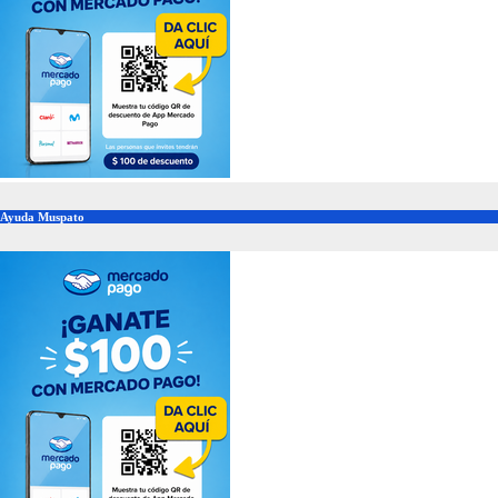
Ayuda Muspato