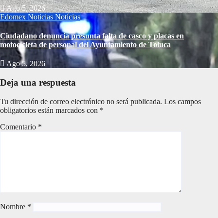
Ago 5, 2026
Edomex
Noticias
Notícias
Ciudadano denuncia presunta falta de casco y placas en
motocicleta de personal del Ayuntamiento de Toluca
Ago 5, 2026
Deja una respuesta
Tu dirección de correo electrónico no será publicada.
Los campos
obligatorios están marcados con
*
Comentario
*
Nombre
*