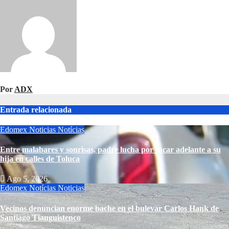
Por
ADX
Entrada relacionada
Edomex
Noticias
Notícias
Entre malabares y sonrisas, padre lucha por sacar adelante a su
hija en calles de Toluca
Ago 5, 2026
Edomex
Notícias
Noticias
Vecinos denuncian enorme bache en el bulevar Carlos Hank de
Santiago Tianguistenco