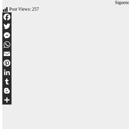
Siguen
Post Views:
257
Facebook
Twitter
Messenger
WhatsApp
Email
Pinterest
LinkedIn
Tumblr
Blogger
Compartir