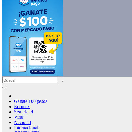
Ganate 100 pesos
Edomex
Seguridad
Viral
Nacional
Internacional