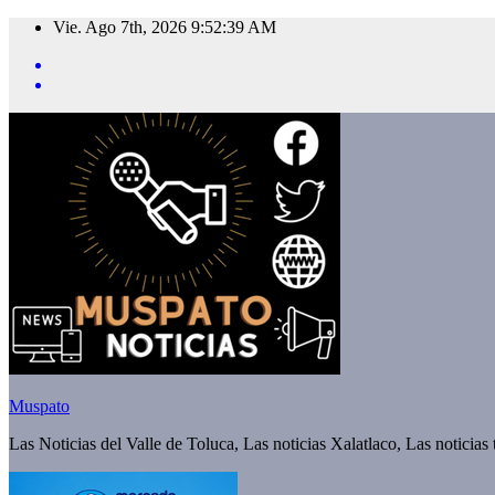
Saltar
Vie. Ago 7th, 2026
9:52:40 AM
al
contenido
Muspato
Las Noticias del Valle de Toluca, Las noticias Xalatlaco, Las noticias