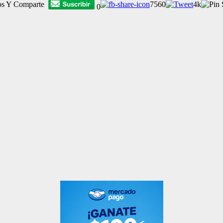
os Y Comparte
7560
4k
0