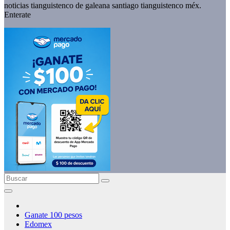
noticias tianguistenco de galeana santiago tianguistenco méx.
Enterate
Ganate 100 pesos
Edomex