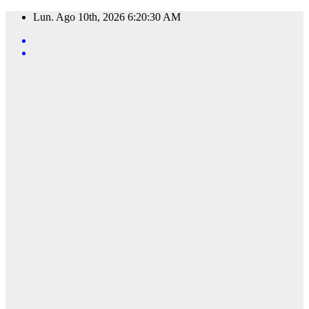
Saltar
Lun. Ago 10th, 2026
6:20:31 AM
al
contenido