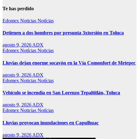
Te has perdido
Edomex
Noticias
Notícias
Detienen a dos hombres por presunta 3xtorsión en Toluca
agosto 9, 2026
ADX
Edomex
Notícias
Noticias
Lluvias dejan enorme socavón en la Vía Comonfort de Metepec
agosto 9, 2026
ADX
Edomex
Noticias
Notícias
Vehículo se incendia en San Lorenzo Tepaltitlán, Toluca
agosto 9, 2026
ADX
Edomex
Noticias
Notícias
Lluvias provocan inundaciones en Capulhuac
agosto 9, 2026
ADX