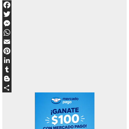
Facebook
Twitter
Messenger
WhatsApp
Email
Pinterest
LinkedIn
Tumblr
Blogger
Compartir