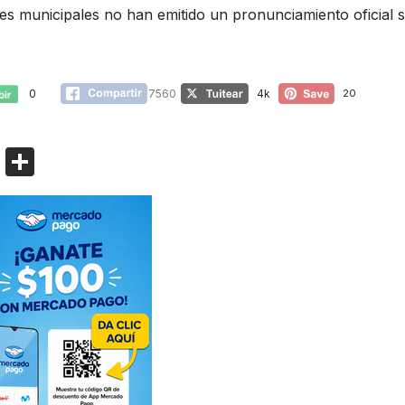
es municipales no han emitido un pronunciamiento oficial 
0
7560
4k
20
Bl
C
o
o
g
m
g
p
er
ar
tir