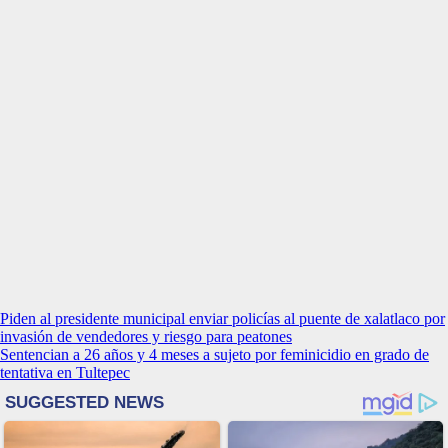
Navegación
Piden al presidente municipal enviar policías al puente de xalatlaco por
invasión de vendedores y riesgo para peatones
de
Sentencian a 26 años y 4 meses a sujeto por feminicidio en grado de
entradas
tentativa en Tultepec