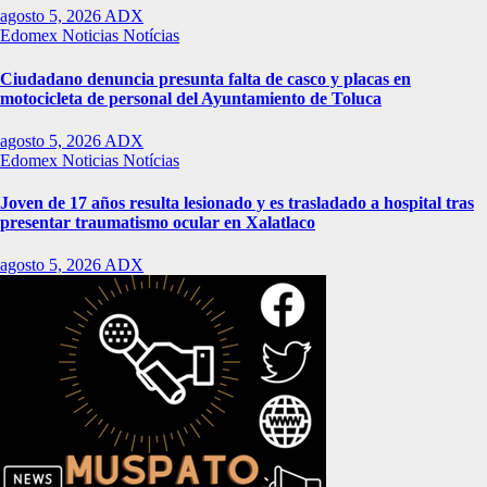
agosto 5, 2026
ADX
Edomex
Noticias
Notícias
Ciudadano denuncia presunta falta de casco y placas en
motocicleta de personal del Ayuntamiento de Toluca
agosto 5, 2026
ADX
Edomex
Noticias
Notícias
Joven de 17 años resulta lesionado y es trasladado a hospital tras
presentar traumatismo ocular en Xalatlaco
agosto 5, 2026
ADX