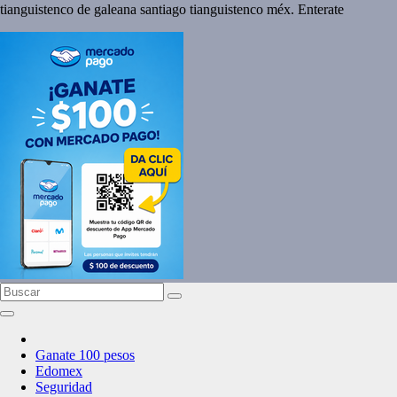
tianguistenco de galeana santiago tianguistenco méx. Enterate
Ganate 100 pesos
Edomex
Seguridad