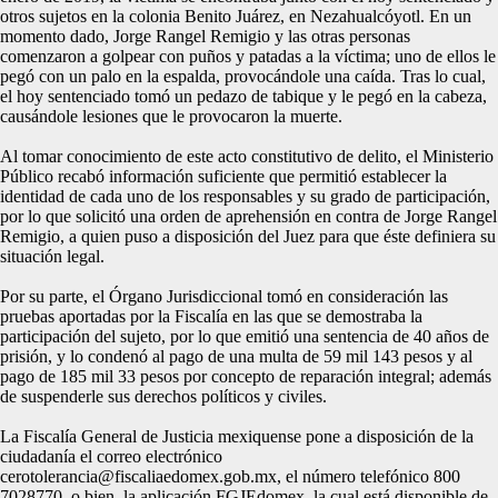
otros sujetos en la colonia Benito Juárez, en Nezahualcóyotl. En un
momento dado, Jorge Rangel Remigio y las otras personas
comenzaron a golpear con puños y patadas a la víctima; uno de ellos le
pegó con un palo en la espalda, provocándole una caída. Tras lo cual,
el hoy sentenciado tomó un pedazo de tabique y le pegó en la cabeza,
causándole lesiones que le provocaron la muerte.
Al tomar conocimiento de este acto constitutivo de delito, el Ministerio
Público recabó información suficiente que permitió establecer la
identidad de cada uno de los responsables y su grado de participación,
por lo que solicitó una orden de aprehensión en contra de Jorge Rangel
Remigio, a quien puso a disposición del Juez para que éste definiera su
situación legal.
Por su parte, el Órgano Jurisdiccional tomó en consideración las
pruebas aportadas por la Fiscalía en las que se demostraba la
participación del sujeto, por lo que emitió una sentencia de 40 años de
prisión, y lo condenó al pago de una multa de 59 mil 143 pesos y al
pago de 185 mil 33 pesos por concepto de reparación integral; además
de suspenderle sus derechos políticos y civiles.
La Fiscalía General de Justicia mexiquense pone a disposición de la
ciudadanía el correo electrónico
cerotolerancia@fiscaliaedomex.gob.mx, el número telefónico 800
7028770, o bien, la aplicación FGJEdomex, la cual está disponible de