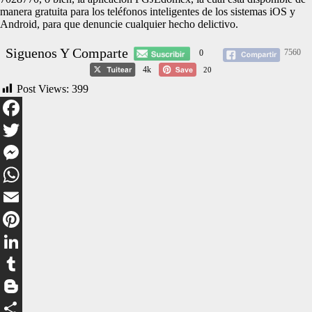
manera gratuita para los teléfonos inteligentes de los sistemas iOS y
Android, para que denuncie cualquier hecho delictivo.
Siguenos Y Comparte
7560
0
4k
20
Post Views:
399
Facebook
Twitter
Messenger
WhatsApp
Email
Pinterest
LinkedIn
Tumblr
Blogger