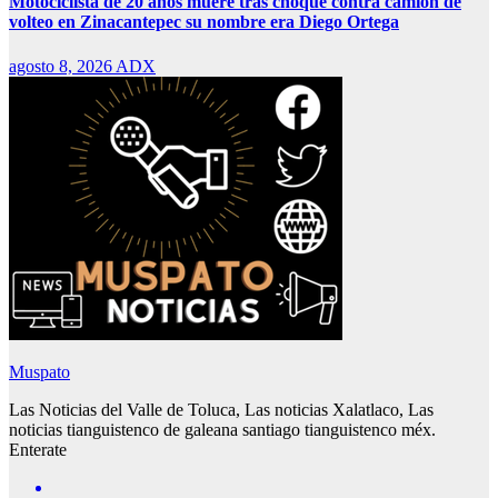
Motociclista de 20 años muere tras choque contra camión de
volteo en Zinacantepec su nombre era Diego Ortega
agosto 8, 2026
ADX
Muspato
Las Noticias del Valle de Toluca, Las noticias Xalatlaco, Las
noticias tianguistenco de galeana santiago tianguistenco méx.
Enterate