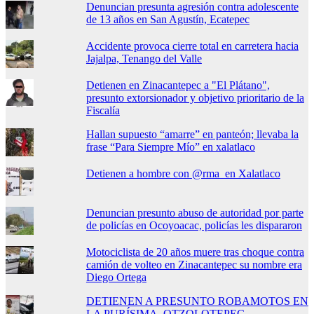
Denuncian presunta agresión contra adolescente
de 13 años en San Agustín, Ecatepec
Accidente provoca cierre total en carretera hacia
Jajalpa, Tenango del Valle
Detienen en Zinacantepec a "El Plátano",
presunto extorsionador y objetivo prioritario de la
Fiscalía
Hallan supuesto “amarre” en panteón; llevaba la
frase “Para Siempre Mío” en xalatlaco
Detienen a hombre con @rma en Xalatlaco
Denuncian presunto abuso de autoridad por parte
de policías en Ocoyoacac, policías les dispararon
Motociclista de 20 años muere tras choque contra
camión de volteo en Zinacantepec su nombre era
Diego Ortega
DETIENEN A PRESUNTO ROBAMOTOS EN
LA PURÍSIMA, OTZOLOTEPEC