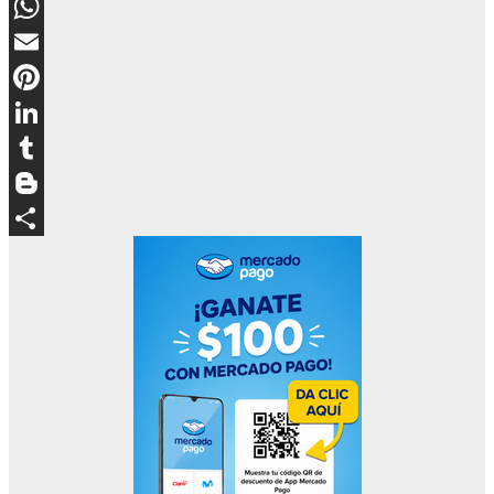
Messenger
WhatsApp
Email
Pinterest
LinkedIn
Tumblr
Blogger
Compartir