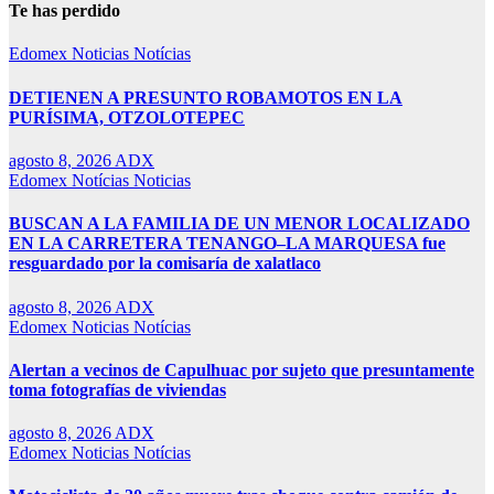
Te has perdido
Edomex
Noticias
Notícias
DETIENEN A PRESUNTO ROBAMOTOS EN LA
PURÍSIMA, OTZOLOTEPEC
agosto 8, 2026
ADX
Edomex
Notícias
Noticias
BUSCAN A LA FAMILIA DE UN MENOR LOCALIZADO
EN LA CARRETERA TENANGO–LA MARQUESA fue
resguardado por la comisaría de xalatlaco
agosto 8, 2026
ADX
Edomex
Noticias
Notícias
Alertan a vecinos de Capulhuac por sujeto que presuntamente
toma fotografías de viviendas
agosto 8, 2026
ADX
Edomex
Noticias
Notícias