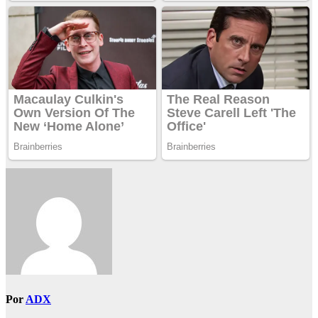
Por
ADX