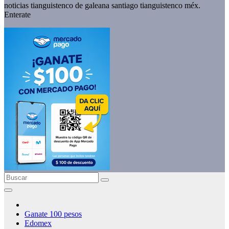
noticias tianguistenco de galeana santiago tianguistenco méx.
Enterate
Ganate 100 pesos
Edomex