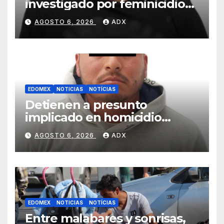
investigado por feminicidio
en Almoloya de Juárez
AGOSTO 6, 2026
ADX
EDOMEX
NOTICIAS
NOTÍCIAS
Detienen a presunto
implicado en homicidio
ocurrido en Zinacantepec
AGOSTO 6, 2026
ADX
EDOMEX
NOTICIAS
NOTÍCIAS
Entre malabares y sonrisas,