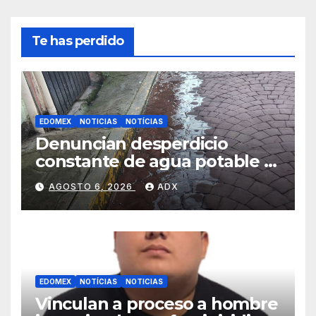
Te has perdido
EDOMEX
NOTICIAS
NOTÍCIAS
Denuncian desperdicio
constante de agua potable a
dos cuadras del
AGOSTO 6, 2026
ADX
Ayuntamiento de Almoloya
del Río
EDOMEX
NOTÍCIAS
NOTICIAS
Vinculan a proceso a hombre