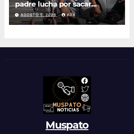
padre lucha por sacar
adelante a su hija en calles
AGOSTO 5, 2026
ADX
de Toluca
Muspato