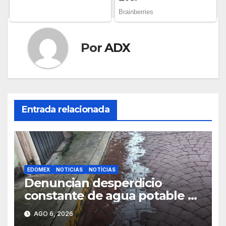
Por
ADX
Entrada relacionada
EDOMEX
NOTICIAS
NOTÍCIAS
Denuncian desperdicio
constante de agua potable a
dos cuadras del
AGO 6, 2026
Ayuntamiento de Almoloya