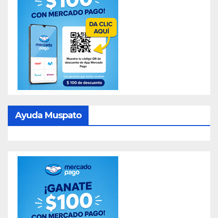
Ayuda Muspato