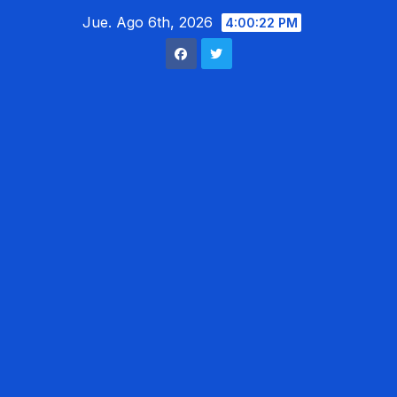
Saltar
Jue. Ago 6th, 2026
4:00:23 PM
al
contenido