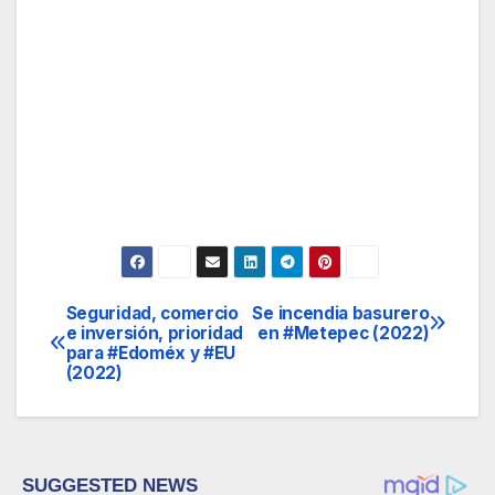
Seguridad, comercio
Se incendia basurero
Navegación
e inversión, prioridad
en #Metepec (2022)
para #Edoméx y #EU
de
(2022)
entradas