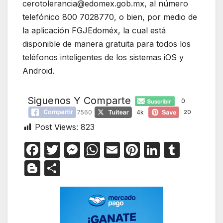
cerotolerancia@edomex.gob.mx, al número
telefónico 800 7028770, o bien, por medio de
la aplicación FGJEdoméx, la cual está
disponible de manera gratuita para todos los
teléfonos inteligentes de los sistemas iOS y
Android.
Siguenos Y Comparte
0
7560
4k
20
Post Views:
823
F
T
M
W
E
Pi
Li
T
a
w
e
h
m
nt
n
u
Bl
C
c
itt
s
at
ail
er
k
m
o
o
e
er
s
s
e
e
bl
g
m
b
e
A
st
dI
r
g
p