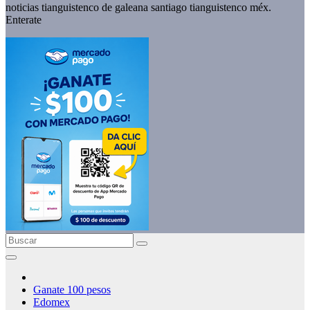
noticias tianguistenco de galeana santiago tianguistenco méx.
Enterate
Ganate 100 pesos
Edomex