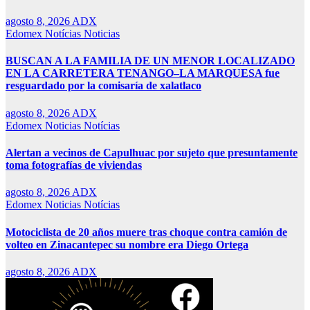
agosto 8, 2026
ADX
Edomex
Notícias
Noticias
BUSCAN A LA FAMILIA DE UN MENOR LOCALIZADO
EN LA CARRETERA TENANGO–LA MARQUESA fue
resguardado por la comisaría de xalatlaco
agosto 8, 2026
ADX
Edomex
Noticias
Notícias
Alertan a vecinos de Capulhuac por sujeto que presuntamente
toma fotografías de viviendas
agosto 8, 2026
ADX
Edomex
Noticias
Notícias
Motociclista de 20 años muere tras choque contra camión de
volteo en Zinacantepec su nombre era Diego Ortega
agosto 8, 2026
ADX