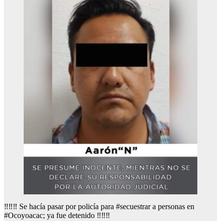
‼️‼️‼️ Se hacía pasar por policía para #secuestrar a personas en
#Ocoyoacac; ya fue detenido ‼️‼️‼️