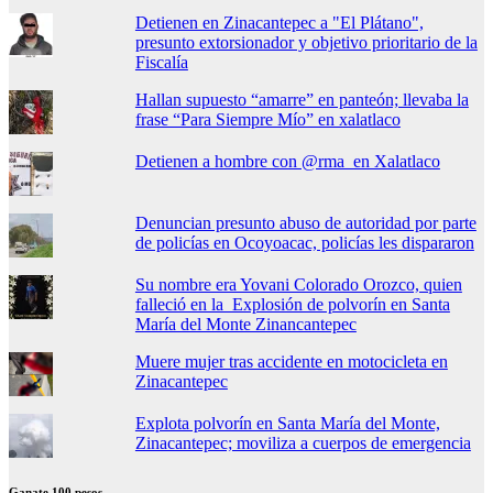
Detienen en Zinacantepec a "El Plátano",
presunto extorsionador y objetivo prioritario de la
Fiscalía
Hallan supuesto “amarre” en panteón; llevaba la
frase “Para Siempre Mío” en xalatlaco
Detienen a hombre con @rma en Xalatlaco
Denuncian presunto abuso de autoridad por parte
de policías en Ocoyoacac, policías les dispararon
Su nombre era Yovani Colorado Orozco, quien
falleció en la Explosión de polvorín en Santa
María del Monte Zinancantepec
Muere mujer tras accidente en motocicleta en
Zinacantepec
Explota polvorín en Santa María del Monte,
Zinacantepec; moviliza a cuerpos de emergencia
Ganate 100 pesos