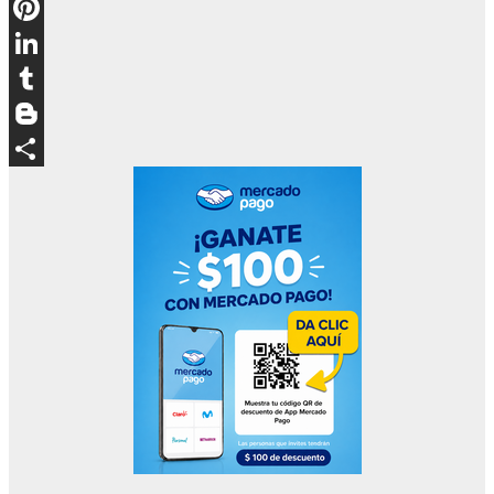
Email
Pinterest
LinkedIn
Tumblr
Blogger
Compartir