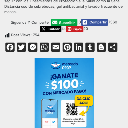
seguir con los Lineamientos de Protección a la Salud como la Sana
Distancia uso de cubrebocas, gel antibacterial y lavado frecuente de
manos.
0
7560
Siguenos Y Comparte
4k
20
Post Views:
754
Facebook
Twitter
Messenger
WhatsApp
Email
Pinterest
LinkedIn
Tumblr
Blog
Co