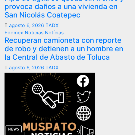
provoca daños a una vivienda en
San Nicolás Coatepec
agosto 6, 2026
ADX
Edomex
Noticias
Notícias
Recuperan camioneta con reporte
de robo y detienen a un hombre en
la Central de Abasto de Toluca
agosto 6, 2026
ADX