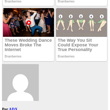
Por
ADX