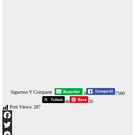
Siguenos Y Comparte
0
7560
4k
20
Post Views:
287
Facebook
Twitter