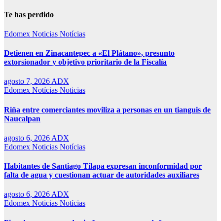
Te has perdido
Edomex
Noticias
Notícias
Detienen en Zinacantepec a «El Plátano», presunto
extorsionador y objetivo prioritario de la Fiscalía
agosto 7, 2026
ADX
Edomex
Notícias
Noticias
Riña entre comerciantes moviliza a personas en un tianguis de
Naucalpan
agosto 6, 2026
ADX
Edomex
Noticias
Notícias
Habitantes de Santiago Tilapa expresan inconformidad por
falta de agua y cuestionan actuar de autoridades auxiliares
agosto 6, 2026
ADX
Edomex
Noticias
Notícias