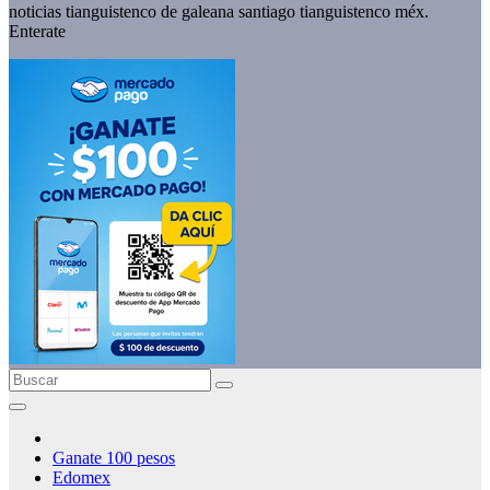
noticias tianguistenco de galeana santiago tianguistenco méx.
Enterate
Ganate 100 pesos
Edomex