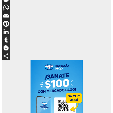
Messenger
WhatsApp
Email
Pinterest
LinkedIn
Tumblr
Blogger
Compartir