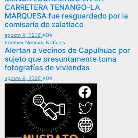
CARRETERA TENANGO–LA
MARQUESA fue resguardado por la
comisaría de xalatlaco
agosto 8, 2026
ADX
Edomex
Noticias
Notícias
Alertan a vecinos de Capulhuac por
sujeto que presuntamente toma
fotografías de viviendas
agosto 8, 2026
ADX