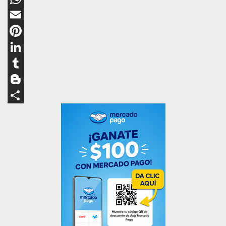
WhatsApp
Email
Pinterest
LinkedIn
Tumblr
Blogger
Compartir