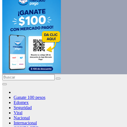
Ganate 100 pesos
Edomex
Seguridad
Viral
Nacional
Internacional