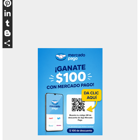
Email
Pinterest
LinkedIn
Tumblr
Blogger
Compartir