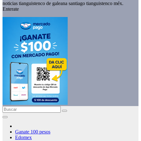
noticias tianguistenco de galeana santiago tianguistenco méx.
Enterate
Ganate 100 pesos
Edomex