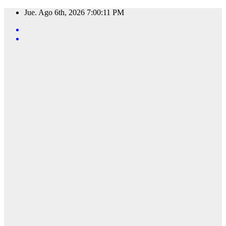
Saltar
Jue. Ago 6th, 2026
7:00:12 PM
al
contenido