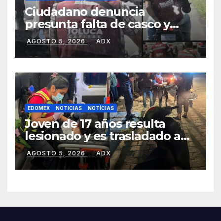
Ciudadano denuncia
presunta falta de casco y
placas en motocicleta de
AGOSTO 5, 2026
ADX
personal del Ayuntamiento
de Toluca
EDOMEX
NOTICIAS
NOTÍCIAS
Joven de 17 años resulta
lesionado y es trasladado a
hospital tras presentar
AGOSTO 5, 2026
ADX
traumatismo ocular en
Xalatlaco