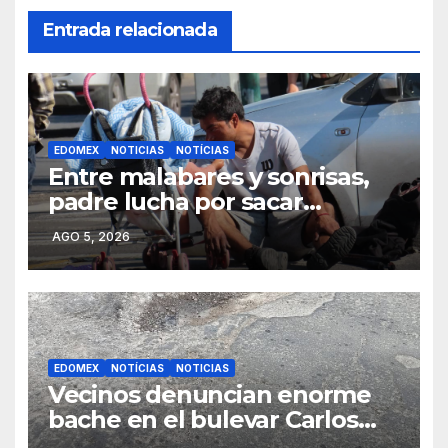
Entrada relacionada
EDOMEX
NOTICIAS
NOTÍCIAS
Entre malabares y sonrisas,
padre lucha por sacar
adelante a su hija en calles de
AGO 5, 2026
Toluca
EDOMEX
NOTÍCIAS
NOTICIAS
Vecinos denuncian enorme
bache en el bulevar Carlos
Hank de Santiago