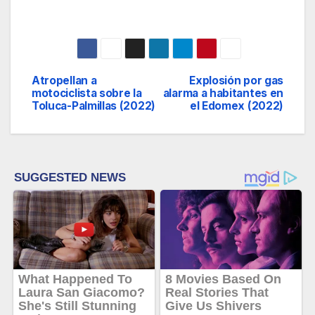
Atropellan a
Explosión por gas
Navegación
motociclista sobre la
alarma a habitantes en
Toluca-Palmillas (2022)
el Edomex (2022)
de
entradas