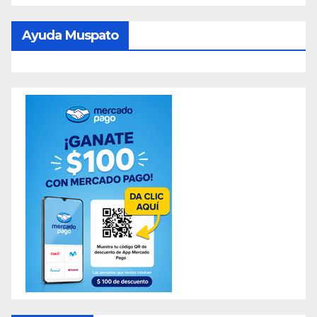
Ayuda Muspato