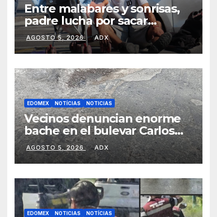
Entre malabares y sonrisas,
padre lucha por sacar
adelante a su hija en calles
AGOSTO 5, 2026
ADX
de Toluca
EDOMEX
NOTÍCIAS
NOTICIAS
Vecinos denuncian enorme
bache en el bulevar Carlos
Hank de Santiago
AGOSTO 5, 2026
ADX
Tianguistenco
EDOMEX
NOTICIAS
NOTÍCIAS