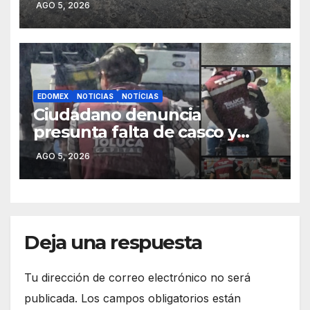
AGO 5, 2026
Tianguistenco
EDOMEX
NOTICIAS
NOTÍCIAS
Ciudadano denuncia
presunta falta de casco y
placas en motocicleta de
AGO 5, 2026
personal del Ayuntamiento
de Toluca
Deja una respuesta
Tu dirección de correo electrónico no será
publicada.
Los campos obligatorios están