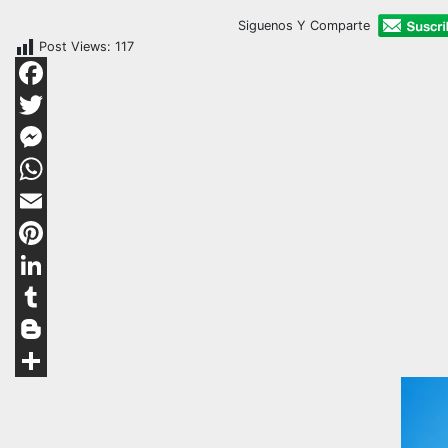
Siguenos Y Comparte
Post Views:
117
Facebook
Twitter
Messenger
WhatsApp
Email
Pinterest
LinkedIn
Tumblr
Blogger
Compartir