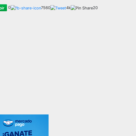
0
7560
4k
20