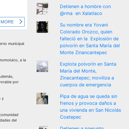
Detienen a hombre con
@rma en Xalatlaco
Su nombre era Yovani
Colorado Orozco, quien
falleció en la Explosión de
erno municipal
polvorín en Santa María del
Monte Zinancantepec
momolulco, a la
Explota polvorín en Santa
María del Monte,
 Además,
Zinacantepec; moviliza a
vorable por
cuerpos de emergencia
Pipa de agua se queda sin
s y
frenos y provoca daños a
una vivienda en San Nicolás
a comunidad
Coatepec
idades del
Detienen a presunto