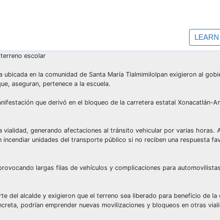
 terreno escolar
a ubicada en la comunidad de Santa María Tlalmimilolpan exigieron al gobi
ue, aseguran, pertenece a la escuela.
ifestación que derivó en el bloqueo de la carretera estatal Xonacatlán-A
a vialidad, generando afectaciones al tránsito vehicular por varias horas.
n incendiar unidades del transporte público si no reciben una respuesta fa
provocando largas filas de vehículos y complicaciones para automovilista
e del alcalde y exigieron que el terreno sea liberado para beneficio de l
ncreta, podrían emprender nuevas movilizaciones y bloqueos en otras vial