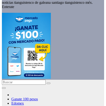
noticias tianguistenco de galeana santiago tianguistenco méx.
Enterate
Ganate 100 pesos
Edomex