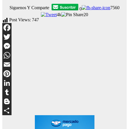
Siguenos Y Comparte
7560
0
4k
20
Post Views:
747
Facebook
Twitter
Messenger
WhatsApp
Email
Pinterest
LinkedIn
Tumblr
Blogger
Compartir