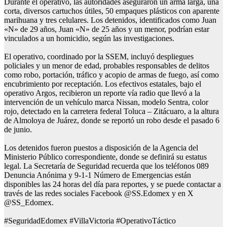
Durante el operativo, las autoridades aseguraron un arma larga, una
corta, diversos cartuchos útiles, 50 empaques plásticos con aparente
marihuana y tres celulares. Los detenidos, identificados como Juan
«N» de 29 años, Juan «N» de 25 años y un menor, podrían estar
vinculados a un homicidio, según las investigaciones.
El operativo, coordinado por la SSEM, incluyó despliegues
policiales y un menor de edad, probables responsables de delitos
como robo, portación, tráfico y acopio de armas de fuego, así como
encubrimiento por receptación. Los efectivos estatales, bajo el
operativo Argos, recibieron un reporte vía radio que llevó a la
intervención de un vehículo marca Nissan, modelo Sentra, color
rojo, detectado en la carretera federal Toluca – Zitácuaro, a la altura
de Almoloya de Juárez, donde se reportó un robo desde el pasado 6
de junio.
Los detenidos fueron puestos a disposición de la Agencia del
Ministerio Público correspondiente, donde se definirá su estatus
legal. La Secretaría de Seguridad recuerda que los teléfonos 089
Denuncia Anónima y 9-1-1 Número de Emergencias están
disponibles las 24 horas del día para reportes, y se puede contactar a
través de las redes sociales Facebook @SS.Edomex y en X
@SS_Edomex.
#SeguridadEdomex #VillaVictoria #OperativoTáctico