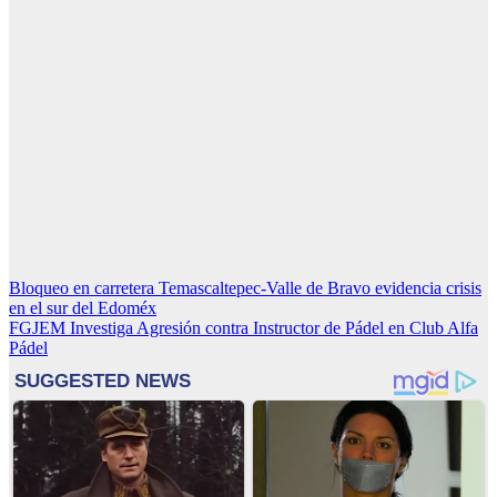
Navegación
Bloqueo en carretera Temascaltepec-Valle de Bravo evidencia crisis
en el sur del Edoméx
de
FGJEM Investiga Agresión contra Instructor de Pádel en Club Alfa
entradas
Pádel