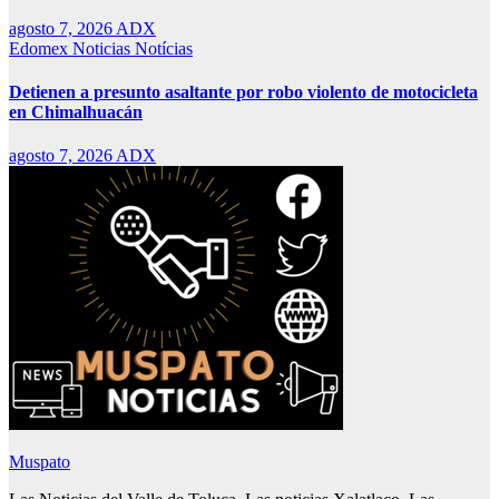
agosto 7, 2026
ADX
Edomex
Noticias
Notícias
Detienen a presunto asaltante por robo violento de motocicleta
en Chimalhuacán
agosto 7, 2026
ADX
Muspato