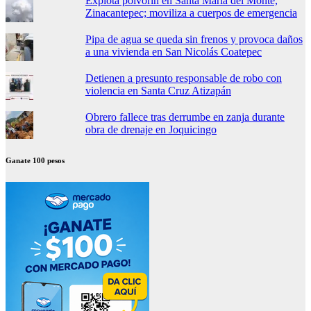
Explota polvorín en Santa María del Monte,
Zinacantepec; moviliza a cuerpos de emergencia
Pipa de agua se queda sin frenos y provoca daños
a una vivienda en San Nicolás Coatepec
Detienen a presunto responsable de robo con
violencia en Santa Cruz Atizapán
Obrero fallece tras derrumbe en zanja durante
obra de drenaje en Joquicingo
Ganate 100 pesos