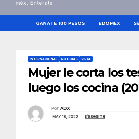
méx. Enterate
GANATE 100 PESOS
EDOMEX
S
INTERNACIONAL
NOTICIAS
VIRAL
Mujer le corta los t
luego los cocina (20
Por
ADX
#asesina
MAY 18, 2022