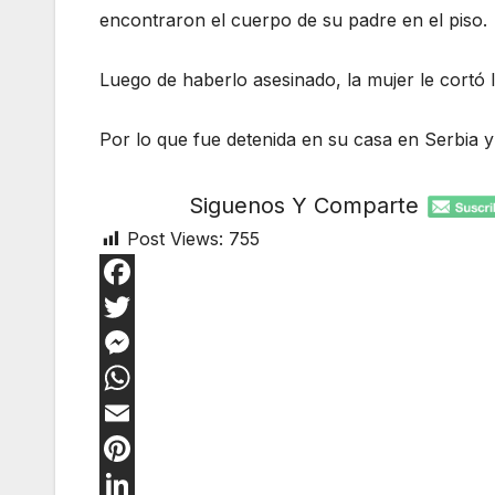
encontraron el cuerpo de su padre en el piso.
Luego de haberlo asesinado, la mujer le cortó l
Por lo que fue detenida en su casa en Serbia 
Siguenos Y Comparte
Post Views:
755
F
a
T
c
w
M
e
i
e
W
b
t
s
h
E
o
t
s
a
m
P