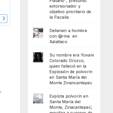
Plátano", presunto
extorsionador y
objetivo prioritario de
la Fiscalía
Detienen a hombre
con @rma en
Xalatlaco
Su nombre era Yovani
Colorado Orozco,
quien falleció en la
Explosión de polvorín
en Santa María del
Monte Zinancantepec
,
Explota polvorín en
Santa María del
Monte, Zinacantepec;
moviliza a cuerpos de