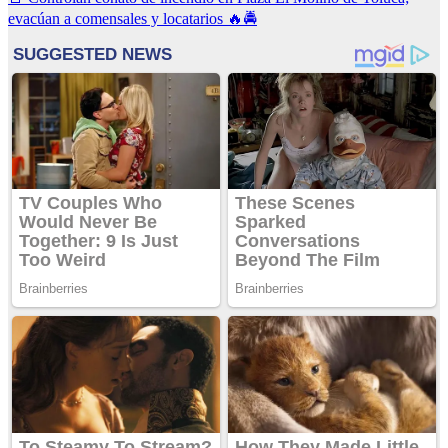
entradas
evacúan a comensales y locatarios 🔥🚔