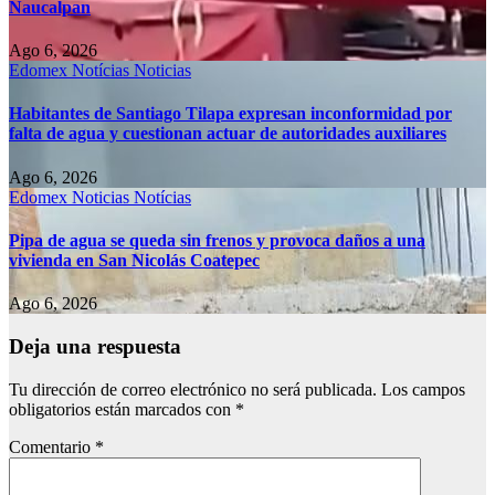
Naucalpan
Ago 6, 2026
Edomex
Notícias
Noticias
Habitantes de Santiago Tilapa expresan inconformidad por
falta de agua y cuestionan actuar de autoridades auxiliares
Ago 6, 2026
Edomex
Noticias
Notícias
Pipa de agua se queda sin frenos y provoca daños a una
vivienda en San Nicolás Coatepec
Ago 6, 2026
Deja una respuesta
Tu dirección de correo electrónico no será publicada.
Los campos
obligatorios están marcados con
*
Comentario
*