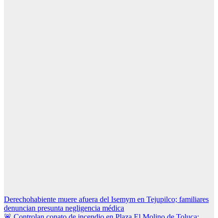
Navegación
Derechohabiente muere afuera del Isemym en Tejupilco; familiares
denuncian presunta negligencia médica
de
🚨 Controlan conato de incendio en Plaza El Molino de Toluca;