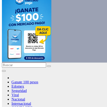
Ganate 100 pesos
Edomex
Seguridad
Viral
Nacional
Internacional