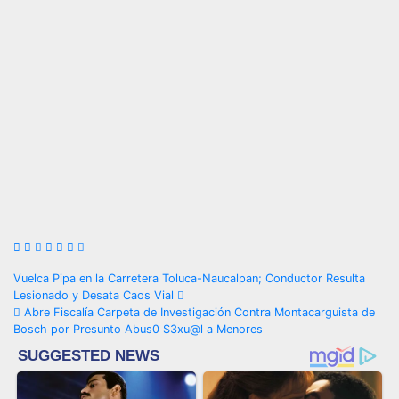
Navegación
Vuelca Pipa en la Carretera Toluca-Naucalpan; Conductor Resulta
Lesionado y Desata Caos Vial
de
Abre Fiscalía Carpeta de Investigación Contra Montacarguista de
Bosch por Presunto Abus0 S3xu@l a Menores
entradas