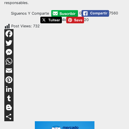
responsables.
0
7560
Siguenos Y Comparte
4k
20
Post Views:
732
Facebook
Twitter
Messenger
WhatsApp
Email
Pinterest
LinkedIn
Tumblr
Blogger
Compartir