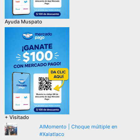
Ayuda Muspato
+ Visitado
AlMomento | Choque múltiple en
#Xalatlaco