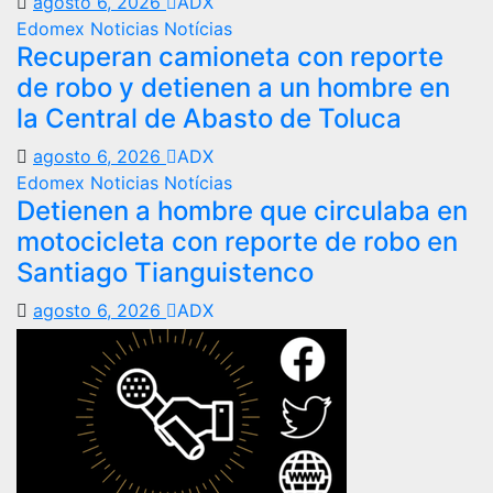
agosto 6, 2026
ADX
Edomex
Noticias
Notícias
Recuperan camioneta con reporte
de robo y detienen a un hombre en
la Central de Abasto de Toluca
agosto 6, 2026
ADX
Edomex
Noticias
Notícias
Detienen a hombre que circulaba en
motocicleta con reporte de robo en
Santiago Tianguistenco
agosto 6, 2026
ADX