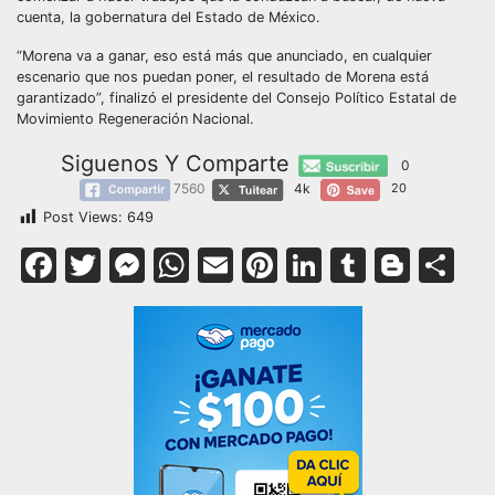
cuenta, la gobernatura del Estado de México.
“Morena va a ganar, eso está más que anunciado, en cualquier
escenario que nos puedan poner, el resultado de Morena está
garantizado”, finalizó el presidente del Consejo Político Estatal de
Movimiento Regeneración Nacional.
Siguenos Y Comparte
0
7560
4k
20
Post Views:
649
Facebook
Twitter
Messenger
WhatsApp
Email
Pinterest
LinkedIn
Tumblr
Blog
Co