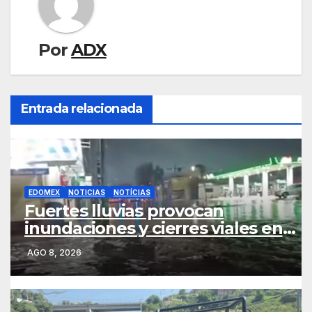
Por
ADX
Entrada relacionada
EDOMEX
NOTICIAS
NOTÍCIAS
Fuertes lluvias provocan
inundaciones y cierres viales en
San Mateo Atenco
AGO 8, 2026