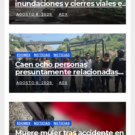
inundaciones y cierres viales en
San Mateo Atenco
AGOSTO 8, 2026
ADX
EDOMEX
NOTÍCIAS
NOTICIAS
Caen ocho personas
presuntamente relacionadas
con homicidio de una mujer en
AGOSTO 8, 2026
ADX
Naucalpan
EDOMEX
NOTICIAS
NOTÍCIAS
Muere mujer tras accidente en