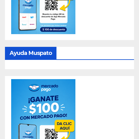
Ayuda Muspato