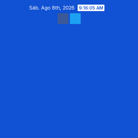
Saltar
Sáb. Ago 8th, 2026
9:16:07 AM
al
contenido