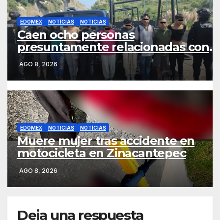
EDOMEX
NOTÍCIAS
NOTICIAS
Caen ocho personas
presuntamente relacionadas con
homicidio de una mujer en
AGO 8, 2026
Naucalpan
EDOMEX
NOTICIAS
NOTÍCIAS
Muere mujer tras accidente en
motocicleta en Zinacantepec
AGO 8, 2026
Deja una respuesta