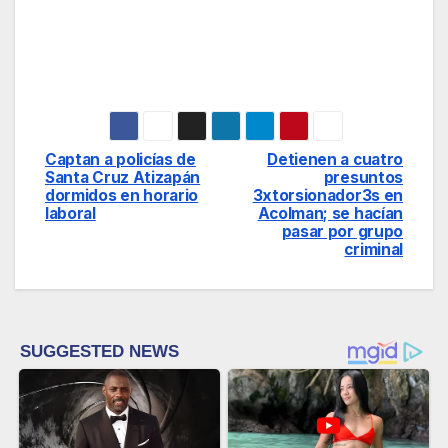
Captan a policías de
Detienen a cuatro
Navegación
Santa Cruz Atizapán
presuntos
dormidos en horario
3xtorsionador3s en
de
laboral
Acolman; se hacían
pasar por grupo
entradas
criminal