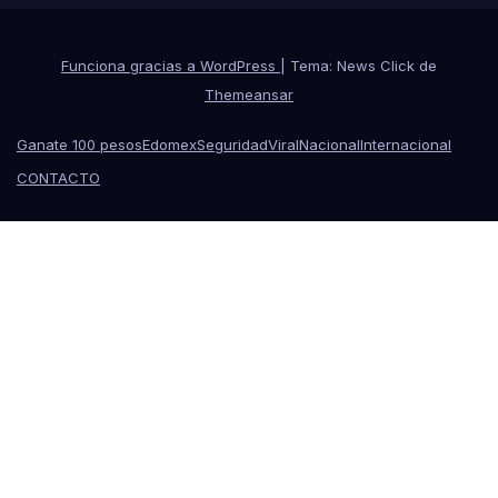
Funciona gracias a WordPress
|
Tema: News Click de
Themeansar
Ganate 100 pesos
Edomex
Seguridad
Viral
Nacional
Internacional
CONTACTO