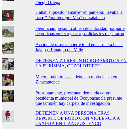
Diego Ortega
Hallan supuesto “amarre” en panteón; llevaba la
frase “Para Siempre Mío” en xalatlaco
Denuncian presunto abuso de autoridad por parte
de policías en Ocoyoacac, policías les dispararon
Accidente provoca cierre total en carretera hacia
Jajalpa, Tenango del Valle
DETIENEN A PRESUNTO ROBAMOTOS EN
LA PURÍSIMA, OTZOLOTEPEC
Muere mujer tras accidente en motocicleta en
Zinacantepec
Presuntamente, presentan demanda contra
presidenta municipal de Ocoyoacac Se presume
que también hay carpeta de investigación
DETIENEN A UNA PERSONA TRAS
REPORTE DE ROBO CON VIOLENCIA A
TAXISTA EN TIANGUISTENCO