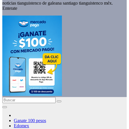
noticias tianguistenco de galeana santiago tianguistenco méx.
Enterate
Ganate 100 pesos
Edomex