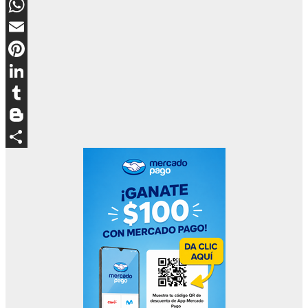
Messenger
WhatsApp
Email
Pinterest
LinkedIn
Tumblr
Blogger
Compartir