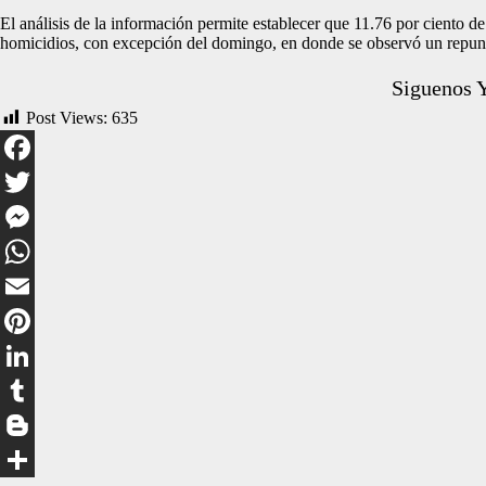
El análisis de la información permite establecer que 11.76 por ciento d
homicidios, con excepción del domingo, en donde se observó un repunte 
Siguenos 
Post Views:
635
Facebook
Twitter
Messenger
WhatsApp
Email
Pinterest
LinkedIn
Tumblr
Blogger