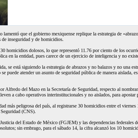
 lamentó que el gobierno mexiquense replique la estrategia de «abraz
s de inseguridad y de homicidios.
30 homicidios dolosos, lo que representó 11.76 por ciento de los ocurri
blica en la entidad, pues carece de un ejercicio de inteligencia y no exis
ida, se está siguiendo la estrategia de abrazos y no balazos y no una es
 no se puede atender un asunto de seguridad pública de manera aislada, e
dor Alfredo del Mazo en la Secretaría de Seguridad, respecto al nombrami
even a cabo operativos interinstitucionales y no aislados, para apostar p
dad más peligrosa del país, al registrarse 30 homicidios entre el viern
de Seguridad (CNS).
Justicia del Estado de México (FGJEM) y las dependencias federales de 
solutos; sin embrago, para el sábado 14, la cifra alcanzó los 10 homici