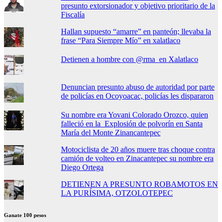
presunto extorsionador y objetivo prioritario de la
Fiscalía
Hallan supuesto “amarre” en panteón; llevaba la
frase “Para Siempre Mío” en xalatlaco
Detienen a hombre con @rma en Xalatlaco
Denuncian presunto abuso de autoridad por parte
de policías en Ocoyoacac, policías les dispararon
Su nombre era Yovani Colorado Orozco, quien
falleció en la Explosión de polvorín en Santa
María del Monte Zinancantepec
Motociclista de 20 años muere tras choque contra
camión de volteo en Zinacantepec su nombre era
Diego Ortega
DETIENEN A PRESUNTO ROBAMOTOS EN
LA PURÍSIMA, OTZOLOTEPEC
Ganate 100 pesos