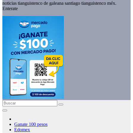
noticias tianguistenco de galeana santiago tianguistenco méx.
Enterate
Ganate 100 pesos
Edomex