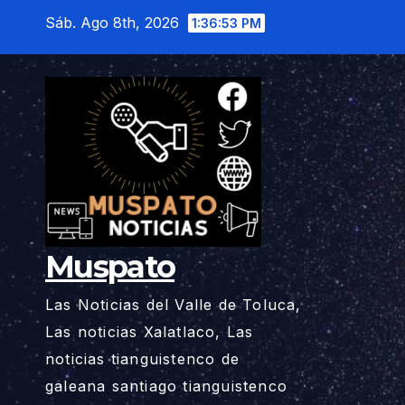
Saltar
Sáb. Ago 8th, 2026
1:36:54 PM
al
contenido
Muspato
Las Noticias del Valle de Toluca,
Las noticias Xalatlaco, Las
noticias tianguistenco de
galeana santiago tianguistenco