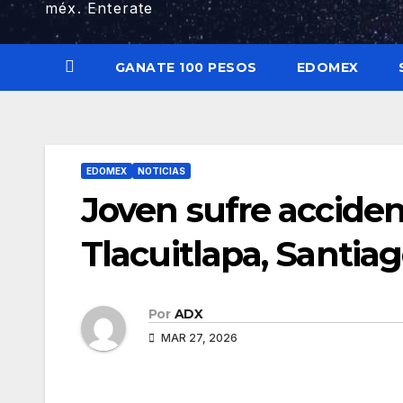
méx. Enterate
GANATE 100 PESOS
EDOMEX
EDOMEX
NOTICIAS
Joven sufre acciden
Tlacuitlapa, Santia
Por
ADX
MAR 27, 2026