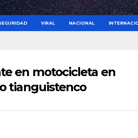
SEGURIDAD
VIRAL
NACIONAL
INTERNACI
te en motocicleta en
go tianguistenco