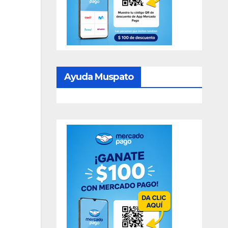
Ayuda Muspato