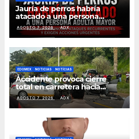
Jauría de perros habría
atacado a una persona
adulta mayor
AGOSTO 7, 2026
ADX
presuntamente perdió la
vida en Ahuatenco
EDOMEX
NOTICIAS
NOTÍCIAS
Accidente provoca cierre
total en carretera hacia
Jajalpa, Tenango del Valle
AGOSTO 7, 2026
ADX