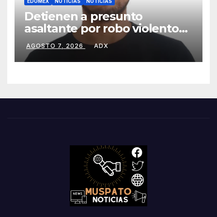
EDOMEX
NOTICIAS
NOTÍCIAS
Detienen a presunto
asaltante por robo violento
de motocicleta en
AGOSTO 7, 2026
ADX
Chimalhuacán