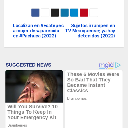
Localizan en #Ecatepec
Sujetos irrumpen en
Navegación
a mujer desaparecida
TV Mexiquense; ya hay
en #Pachuca (2022)
detenidos (2022)
de
entradas