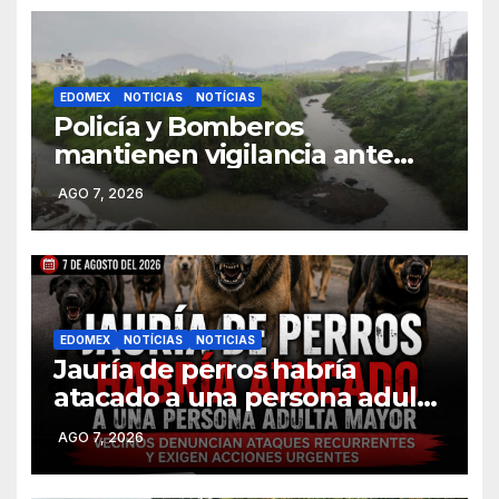
EDOMEX
NOTICIAS
NOTÍCIAS
Policía y Bomberos
mantienen vigilancia ante
lluvias en Toluca
AGO 7, 2026
EDOMEX
NOTÍCIAS
NOTICIAS
Jauría de perros habría
atacado a una persona adulta
mayor presuntamente perdió
AGO 7, 2026
la vida en Ahuatenco