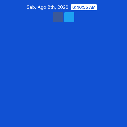
Saltar
Sáb. Ago 8th, 2026
6:46:56 AM
al
contenido