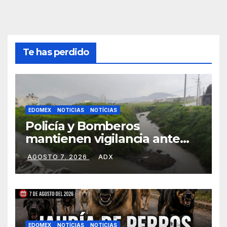
Te has perdido
EDOMEX
NOTICIAS
NOTÍCIAS
Policía y Bomberos
mantienen vigilancia ante
lluvias en Toluca
AGOSTO 7, 2026
ADX
EDOMEX
NOTÍCIAS
NOTICIAS