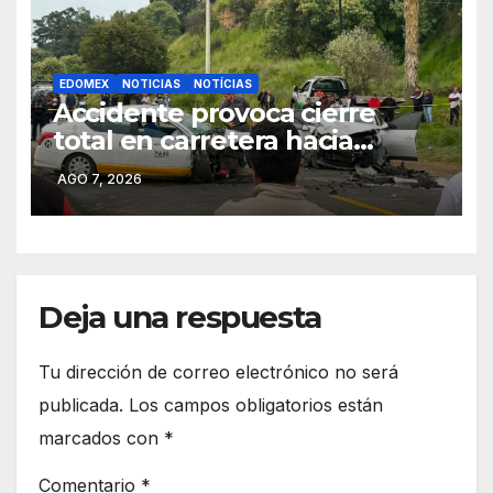
EDOMEX
NOTICIAS
NOTÍCIAS
Accidente provoca cierre
total en carretera hacia
Jajalpa, Tenango del Valle
AGO 7, 2026
Deja una respuesta
Tu dirección de correo electrónico no será
publicada.
Los campos obligatorios están
marcados con
*
Comentario
*