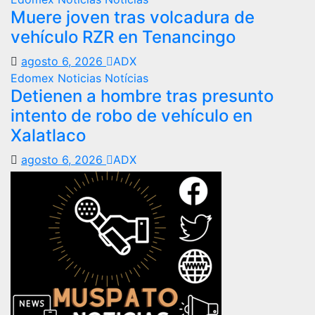
Muere joven tras volcadura de
vehículo RZR en Tenancingo
agosto 6, 2026
ADX
Edomex
Noticias
Notícias
Detienen a hombre tras presunto
intento de robo de vehículo en
Xalatlaco
agosto 6, 2026
ADX