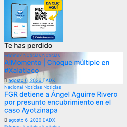
Te has perdido
Edomex
Noticias
Notícias
AlMomento | Choque múltiple en
#Xalatlaco
agosto 6, 2026
ADX
Nacional
Notícias
Noticias
FGR detiene a Ángel Aguirre Rivero
por presunto encubrimiento en el
caso Ayotzinapa
agosto 6, 2026
ADX
Edomex
Noticias
Notícias