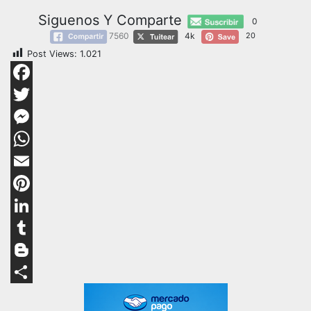
Siguenos Y Comparte
0
7560
4k
20
Post Views:
1.021
Facebook
Twitter
Messenger
WhatsApp
Email
Pinterest
LinkedIn
Tumblr
Blogger
Compartir