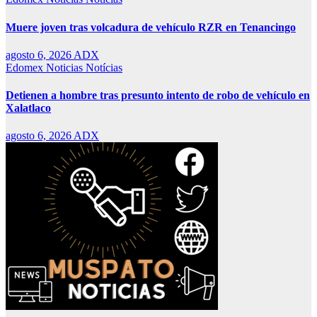
Muere joven tras volcadura de vehículo RZR en Tenancingo
agosto 6, 2026
ADX
Edomex
Noticias
Notícias
Detienen a hombre tras presunto intento de robo de vehículo en
Xalatlaco
agosto 6, 2026
ADX