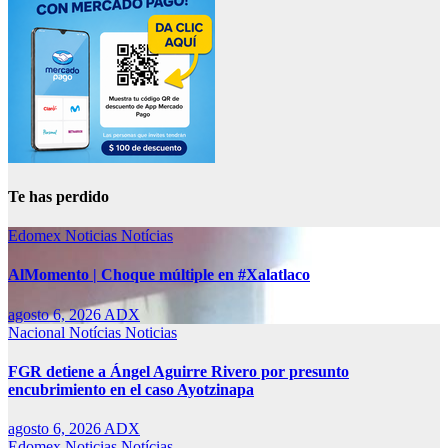
Te has perdido
Edomex
Noticias
Notícias
AlMomento | Choque múltiple en #Xalatlaco
agosto 6, 2026
ADX
Nacional
Notícias
Noticias
FGR detiene a Ángel Aguirre Rivero por presunto
encubrimiento en el caso Ayotzinapa
agosto 6, 2026
ADX
Edomex
Noticias
Notícias