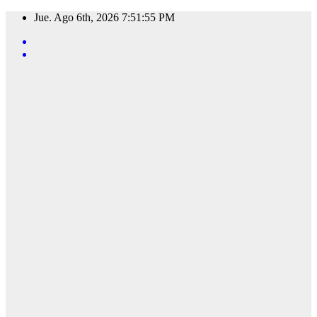
Saltar
Jue. Ago 6th, 2026
7:51:56 PM
al
contenido