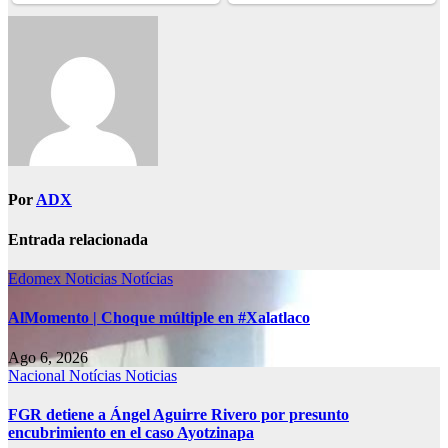
Por
ADX
Entrada relacionada
Edomex
Noticias
Notícias
AlMomento | Choque múltiple en #Xalatlaco
Ago 6, 2026
Nacional
Notícias
Noticias
FGR detiene a Ángel Aguirre Rivero por presunto
encubrimiento en el caso Ayotzinapa