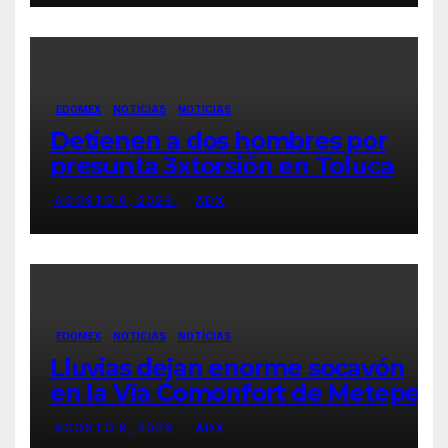
EDOMEX
NOTÍCIAS
NOTICIAS
Detienen a dos hombres por
presunta 3xtorsión en Toluca
AGOSTO 9, 2026
ADX
EDOMEX
NOTICIAS
NOTÍCIAS
Lluvias dejan enorme socavón
en la Vía Comonfort de Metepec
AGOSTO 9, 2026
ADX