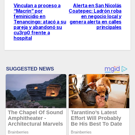
Vinculan a proceso a
Alerta en San Nicolás
Navegación
“Macrin” por
Coatepec: Ladrón roba
feminicidio en
en negocio local y
de
Tenancingo: atacó a su
genera alerta en calles
pareja y abandonó su
principales
entradas
cu3rp0 frente a
hospital