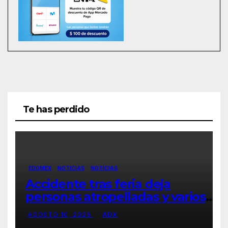
Te has perdido
EDOMEX
NOTICIAS
NOTÍCIAS
Accidente tras feria deja
personas atropelladas y varios
vehículos dañados en San Pablo
AGOSTO 10, 2026
ADX
Autopan